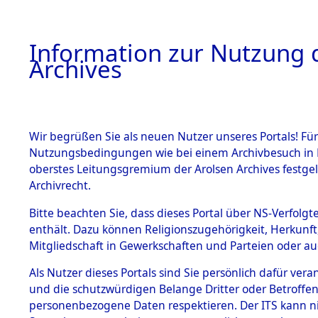
Information zur Nutzung d
Archives
HOME
BESTANDSBESCHREIBUNG
ARCHIVAL
Wir begrüßen Sie als neuen Nutzer unseres Portals! Für
Nutzungsbedingungen wie bei einem Archivbesuch in B
oberstes Leitungsgremium der Arolsen Archives festg
Archivrecht.
BESTÄNDE
Bitte beachten Sie, dass dieses Portal über NS-Verfolgte
Ermittlung
enthält. Dazu können Religionszugehörigkeit, Herkunf
Mitgliedschaft in Gewerkschaften und Parteien oder auc
von Evaku
1.
Inhaftierungsdoku
mente
Als Nutzer dieses Portals sind Sie persönlich dafür vera
Feststellu
und die schutzwürdigen Belange Dritter oder Betroffen
5. Verschiedenes
personenbezogene Daten respektieren. Der ITS kann nic
5.3