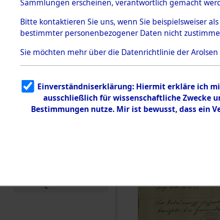
Toter aus 
Sammlungen erscheinen, verantwortlich gemacht wer
Todesmärsche
5.3.1 Alliierte
Ort ihrer 
Bitte
kontaktieren
Sie uns, wenn Sie beispielsweiser al
Erhebungen
bestimmter personenbezogener Daten nicht zustimme
zu
Todesmärsch
0001 (846
en
Sie möchten mehr über die Datenrichtlinie der Arolsen
5.3.2
Versuchte
Identifizierun
Einverständniserklärung: Hiermit erkläre ich 
g
ausschließlich für wissenschaftliche Zwecke
5.3.3
Todesmärsch
Bestimmungen nutze. Mir ist bewusst, dass ein 
e /
Identifikation
unbekannter
Toter
5.3.5
Grabermittlu
ng /
Friedhofsplän
e