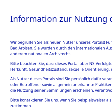
Information zur Nutzung d
Wir begrüßen Sie als neuen Nutzer unseres Portals! Fü
HOME
BESTANDSB
Bad Arolsen. Sie wurden durch den Internationalen Au
anderem nationalen Archivrecht.
BESTÄNDE
Ermittlung
Bitte beachten Sie, dass dieses Portal über NS-Verfolgt
Herkunft, Gesundheitszustand, sexuelle Orientierung, 
Evakuierun
1.
Inhaftierungsdoku
Als Nutzer dieses Portals sind Sie persönlich dafür ver
mente
Toter aus 
oder Betroffener sowie allgemein anerkannte Praktiken
5. Verschiedenes
die Nutzung seiner Sammlungen erscheinen, verantwo
5.3
Fehlanzei
Bitte
kontaktieren
Sie uns, wenn Sie beispielsweiser a
Todesmärsche
zustimmen.
5.3.1 Alliierte
Erhebungen