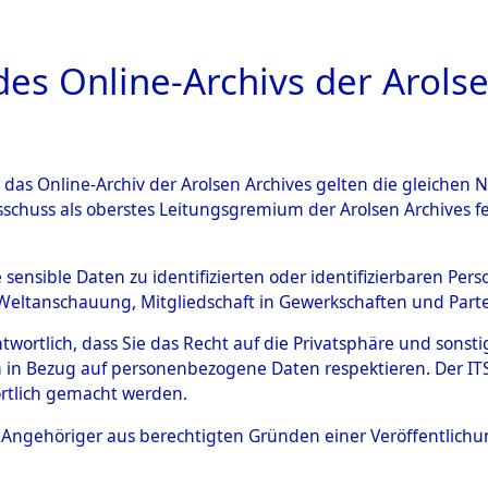
a
A
es Online-Archivs der Arolse
DIGITAL COLLEC
r das Online-Archiv der Arolsen Archives gelten die gleiche
ESCHREIBUNG
ARCHIVALE
ÜBERSICHT
BILD
sschuss als oberstes Leitungsgremium der Arolsen Archives 
 des Ablaufs und der Routen
e sensible Daten zu identifizierten oder identifizierbaren Pe
Weltanschauung, Mitgliedschaft in Gewerkschaften und Partei
gsmärschen, die Feststellun
antwortlich, dass Sie das Recht auf die Privatsphäre und sons
Konzentrationslagern und de
 in Bezug auf personenbezogene Daten respektieren. Der ITS k
rtlich gemacht werden.
gen
→
0001 (84627170)
→
00
ls Angehöriger aus berechtigten Gründen einer Veröffentlic