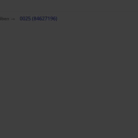
eiben →
0025 (84627196)