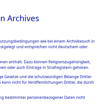
n Archives
TIONS ONLINE
n Nutzungsbedingungen wie bei einem Archivbesuch in
festgelegt und entsprechen nicht deutschem oder
 von
rsonen enthält. Dazu können Religionszugehörigkeit,
en oder auch Einträge in Strafregistern gehören.
g der Anzahl unbekannter
tige Gesetze und die schutzwürdigen Belange Dritter
r Ort ihrer Grablegungen:
ann nicht für Veröffentlichungen Dritter, die durch
25 (84627196)
hung bestimmter personenbezogener Daten nicht