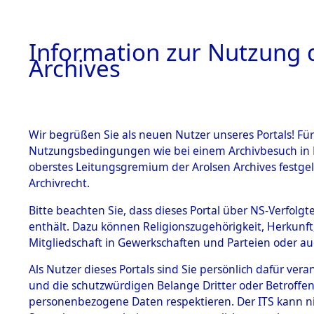
Information zur Nutzung d
Archives
HOME
BESTANDSBESCHREIBUNG
ARCHIVAL
Wir begrüßen Sie als neuen Nutzer unseres Portals! Für
Nutzungsbedingungen wie bei einem Archivbesuch in B
oberstes Leitungsgremium der Arolsen Archives festg
Archivrecht.
BESTÄNDE
Bitte beachten Sie, dass dieses Portal über NS-Verfolgte
Ermittlung
enthält. Dazu können Religionszugehörigkeit, Herkunf
Mitgliedschaft in Gewerkschaften und Parteien oder auc
von Evaku
1.
Inhaftierungsdoku
mente
Als Nutzer dieses Portals sind Sie persönlich dafür vera
Feststellu
und die schutzwürdigen Belange Dritter oder Betroffen
5. Verschiedenes
personenbezogene Daten respektieren. Der ITS kann nic
5.3