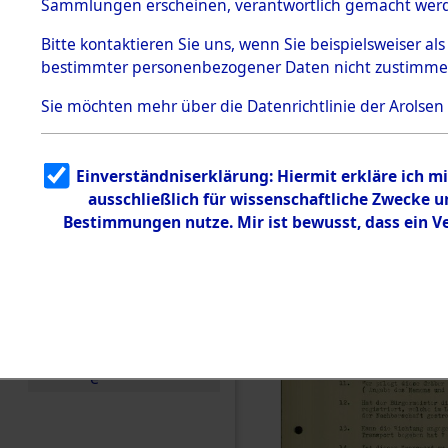
Toter aus 
Sammlungen erscheinen, verantwortlich gemacht wer
Todesmärsche
5.3.1 Alliierte
Ort ihrer 
Bitte
kontaktieren
Sie uns, wenn Sie beispielsweiser al
Erhebungen
bestimmter personenbezogener Daten nicht zustimme
zu
Todesmärsch
0001 (846
en
Sie möchten mehr über die Datenrichtlinie der Arolsen
5.3.2
Versuchte
Identifizierun
Einverständniserklärung: Hiermit erkläre ich 
g
ausschließlich für wissenschaftliche Zwecke
5.3.3
Todesmärsch
Bestimmungen nutze. Mir ist bewusst, dass ein 
e /
Identifikation
unbekannter
Toter
5.3.5
Grabermittlu
ng /
Friedhofsplän
e