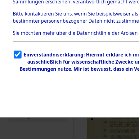
Toter aus 
Sammlungen erscheinen, verantwortlich gemacht wer
Todesmärsche
5.3.1 Alliierte
Ort ihrer 
Bitte
kontaktieren
Sie uns, wenn Sie beispielsweiser al
Erhebungen
bestimmter personenbezogener Daten nicht zustimme
zu
Todesmärsch
0001 (846
en
Sie möchten mehr über die Datenrichtlinie der Arolsen
5.3.2
Versuchte
Identifizierun
Einverständniserklärung: Hiermit erkläre ich 
g
ausschließlich für wissenschaftliche Zwecke
5.3.3
Todesmärsch
Bestimmungen nutze. Mir ist bewusst, dass ein 
e /
Identifikation
unbekannter
Toter
5.3.5
Grabermittlu
ng /
Friedhofsplän
e