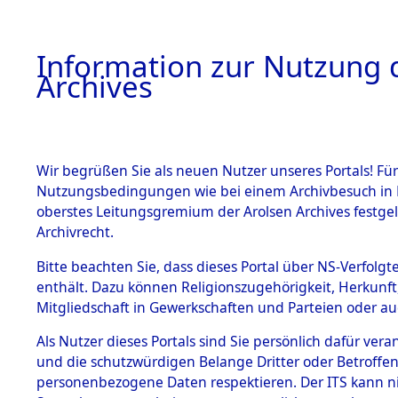
Information zur Nutzung d
Archives
HOME
BESTANDSBESCHREIBUNG
ARCHIVAL
Wir begrüßen Sie als neuen Nutzer unseres Portals! Für
Nutzungsbedingungen wie bei einem Archivbesuch in B
oberstes Leitungsgremium der Arolsen Archives festg
Archivrecht.
BESTÄNDE
Bitte beachten Sie, dass dieses Portal über NS-Verfolgte
Ermittlung
enthält. Dazu können Religionszugehörigkeit, Herkunf
Mitgliedschaft in Gewerkschaften und Parteien oder auc
von Evaku
1.
Inhaftierungsdoku
mente
Als Nutzer dieses Portals sind Sie persönlich dafür vera
Feststellu
und die schutzwürdigen Belange Dritter oder Betroffen
5. Verschiedenes
personenbezogene Daten respektieren. Der ITS kann nic
5.3