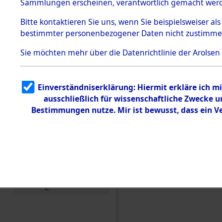
Toter aus 
Sammlungen erscheinen, verantwortlich gemacht wer
Todesmärsche
5.3.1 Alliierte
Ort ihrer 
Bitte
kontaktieren
Sie uns, wenn Sie beispielsweiser al
Erhebungen
bestimmter personenbezogener Daten nicht zustimme
zu
Todesmärsch
0001 (846
en
Sie möchten mehr über die Datenrichtlinie der Arolsen
5.3.2
Versuchte
Identifizierun
Einverständniserklärung: Hiermit erkläre ich 
g
ausschließlich für wissenschaftliche Zwecke
5.3.3
Todesmärsch
Bestimmungen nutze. Mir ist bewusst, dass ein 
e /
Identifikation
unbekannter
Toter
5.3.5
Grabermittlu
ng /
Friedhofsplän
e