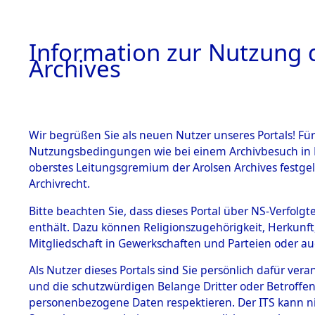
Information zur Nutzung d
Archives
HOME
BESTANDSBESCHREIBUNG
ARCHIVAL
Wir begrüßen Sie als neuen Nutzer unseres Portals! Für
Nutzungsbedingungen wie bei einem Archivbesuch in B
oberstes Leitungsgremium der Arolsen Archives festg
Archivrecht.
BESTÄNDE
Bitte beachten Sie, dass dieses Portal über NS-Verfolgte
Ermittlung
enthält. Dazu können Religionszugehörigkeit, Herkunf
Mitgliedschaft in Gewerkschaften und Parteien oder auc
von Evaku
1.
Inhaftierungsdoku
mente
Als Nutzer dieses Portals sind Sie persönlich dafür vera
Feststellu
und die schutzwürdigen Belange Dritter oder Betroffen
5. Verschiedenes
personenbezogene Daten respektieren. Der ITS kann nic
5.3