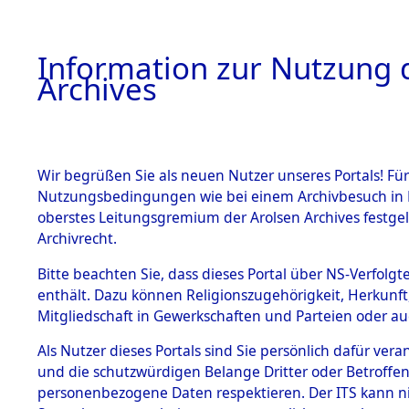
Information zur Nutzung d
Archives
HOME
BESTANDSBESCHREIBUNG
ARCHIVAL
Wir begrüßen Sie als neuen Nutzer unseres Portals! Für
Nutzungsbedingungen wie bei einem Archivbesuch in B
oberstes Leitungsgremium der Arolsen Archives festg
Archivrecht.
BESTÄNDE
Bitte beachten Sie, dass dieses Portal über NS-Verfolgte
Ermittlung
enthält. Dazu können Religionszugehörigkeit, Herkunf
Mitgliedschaft in Gewerkschaften und Parteien oder auc
von Evaku
1.
Inhaftierungsdoku
mente
Als Nutzer dieses Portals sind Sie persönlich dafür vera
Feststellu
und die schutzwürdigen Belange Dritter oder Betroffen
5. Verschiedenes
personenbezogene Daten respektieren. Der ITS kann nic
5.3