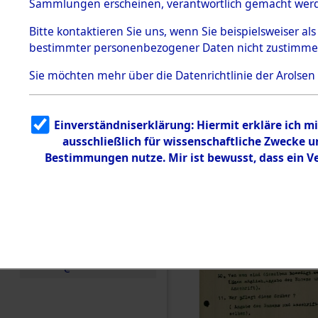
Toter aus 
Sammlungen erscheinen, verantwortlich gemacht wer
Todesmärsche
5.3.1 Alliierte
Ort ihrer 
Bitte
kontaktieren
Sie uns, wenn Sie beispielsweiser al
Erhebungen
bestimmter personenbezogener Daten nicht zustimme
zu
Todesmärsch
0001 (846
en
Sie möchten mehr über die Datenrichtlinie der Arolsen
5.3.2
Versuchte
Identifizierun
Einverständniserklärung: Hiermit erkläre ich 
g
ausschließlich für wissenschaftliche Zwecke
5.3.3
Todesmärsch
Bestimmungen nutze. Mir ist bewusst, dass ein 
e /
Identifikation
unbekannter
Toter
5.3.5
Grabermittlu
ng /
Friedhofsplän
e