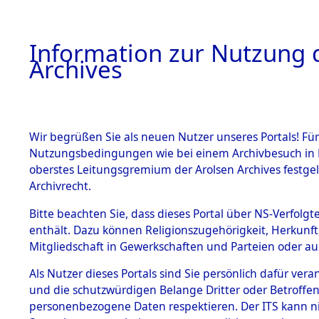
Information zur Nutzung d
Archives
HOME
BESTANDSBESCHREIBUNG
ARCHIVAL
Wir begrüßen Sie als neuen Nutzer unseres Portals! Für
Nutzungsbedingungen wie bei einem Archivbesuch in B
oberstes Leitungsgremium der Arolsen Archives festg
Archivrecht.
BESTÄNDE
Bitte beachten Sie, dass dieses Portal über NS-Verfolgte
Ermittlung
enthält. Dazu können Religionszugehörigkeit, Herkunf
Mitgliedschaft in Gewerkschaften und Parteien oder auc
von Evaku
1.
Inhaftierungsdoku
mente
Als Nutzer dieses Portals sind Sie persönlich dafür vera
Feststellu
und die schutzwürdigen Belange Dritter oder Betroffen
5. Verschiedenes
personenbezogene Daten respektieren. Der ITS kann nic
5.3