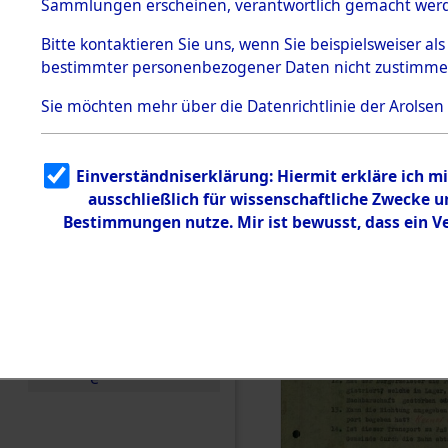
Toter aus 
Sammlungen erscheinen, verantwortlich gemacht wer
Todesmärsche
5.3.1 Alliierte
Ort ihrer 
Bitte
kontaktieren
Sie uns, wenn Sie beispielsweiser al
Erhebungen
bestimmter personenbezogener Daten nicht zustimme
zu
Todesmärsch
0002 (846
en
Sie möchten mehr über die Datenrichtlinie der Arolsen
5.3.2
Versuchte
Identifizierun
Einverständniserklärung: Hiermit erkläre ich 
g
ausschließlich für wissenschaftliche Zwecke
5.3.3
Todesmärsch
Bestimmungen nutze. Mir ist bewusst, dass ein 
e /
Identifikation
unbekannter
Toter
5.3.5
Grabermittlu
ng /
Friedhofsplän
e