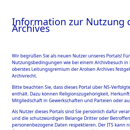
Information zur Nutzung d
Archives
HOME
BESTANDSBESCHREIBUNG
ARCHIVAL
Wir begrüßen Sie als neuen Nutzer unseres Portals! Für
Nutzungsbedingungen wie bei einem Archivbesuch in B
oberstes Leitungsgremium der Arolsen Archives festg
Archivrecht.
BESTÄNDE
Bitte beachten Sie, dass dieses Portal über NS-Verfolgte
Ermittlung
enthält. Dazu können Religionszugehörigkeit, Herkunf
Mitgliedschaft in Gewerkschaften und Parteien oder auc
von Evaku
1.
Inhaftierungsdoku
mente
Als Nutzer dieses Portals sind Sie persönlich dafür vera
Feststellu
und die schutzwürdigen Belange Dritter oder Betroffen
5. Verschiedenes
personenbezogene Daten respektieren. Der ITS kann nic
5.3