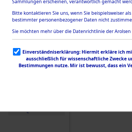
Toter aus 
Sammlungen erscheinen, verantwortlich gemacht wer
Todesmärsche
5.3.1 Alliierte
Ort ihrer 
Bitte
kontaktieren
Sie uns, wenn Sie beispielsweiser al
Erhebungen
bestimmter personenbezogener Daten nicht zustimme
zu
Todesmärsch
0002 (846
en
Sie möchten mehr über die Datenrichtlinie der Arolsen
5.3.2
Versuchte
Identifizierun
Einverständniserklärung: Hiermit erkläre ich 
g
ausschließlich für wissenschaftliche Zwecke
5.3.3
Todesmärsch
Bestimmungen nutze. Mir ist bewusst, dass ein 
e /
Identifikation
unbekannter
Toter
5.3.5
Grabermittlu
ng /
Friedhofsplän
e