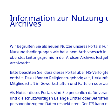
Information zur Nutzung d
Archives
HOME
BESTANDSBESCHREIBUNG
ARCHIVAL
Wir begrüßen Sie als neuen Nutzer unseres Portals! Für
Nutzungsbedingungen wie bei einem Archivbesuch in B
oberstes Leitungsgremium der Arolsen Archives festg
Archivrecht.
BESTÄNDE
Bitte beachten Sie, dass dieses Portal über NS-Verfolgte
Ermittlung
enthält. Dazu können Religionszugehörigkeit, Herkunf
Mitgliedschaft in Gewerkschaften und Parteien oder auc
von Evaku
1.
Inhaftierungsdoku
mente
Als Nutzer dieses Portals sind Sie persönlich dafür vera
Feststellu
und die schutzwürdigen Belange Dritter oder Betroffen
5. Verschiedenes
personenbezogene Daten respektieren. Der ITS kann nic
5.3