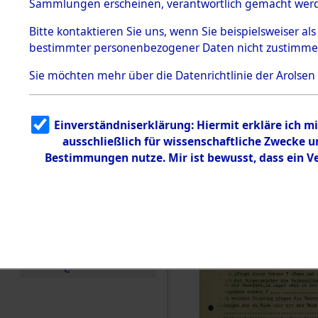
Toter aus 
Sammlungen erscheinen, verantwortlich gemacht wer
Todesmärsche
5.3.1 Alliierte
Ort ihrer 
Bitte
kontaktieren
Sie uns, wenn Sie beispielsweiser al
Erhebungen
bestimmter personenbezogener Daten nicht zustimme
zu
Todesmärsch
0002 (846
en
Sie möchten mehr über die Datenrichtlinie der Arolsen
5.3.2
Versuchte
Identifizierun
Einverständniserklärung: Hiermit erkläre ich 
g
ausschließlich für wissenschaftliche Zwecke
5.3.3
Todesmärsch
Bestimmungen nutze. Mir ist bewusst, dass ein 
e /
Identifikation
unbekannter
Toter
5.3.5
Grabermittlu
ng /
Friedhofsplän
e