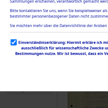
Toter aus 
Sammlungen erscheinen, verantwortlich gemacht wer
Todesmärsche
5.3.1 Alliierte
Ort ihrer 
Bitte
kontaktieren
Sie uns, wenn Sie beispielsweiser al
Erhebungen
bestimmter personenbezogener Daten nicht zustimme
zu
Todesmärsch
0002 (846
en
Sie möchten mehr über die Datenrichtlinie der Arolsen
5.3.2
Versuchte
Identifizierun
Einverständniserklärung: Hiermit erkläre ich 
g
ausschließlich für wissenschaftliche Zwecke
5.3.3
Todesmärsch
Bestimmungen nutze. Mir ist bewusst, dass ein 
e /
Identifikation
unbekannter
Toter
5.3.5
Grabermittlu
ng /
Friedhofsplän
e