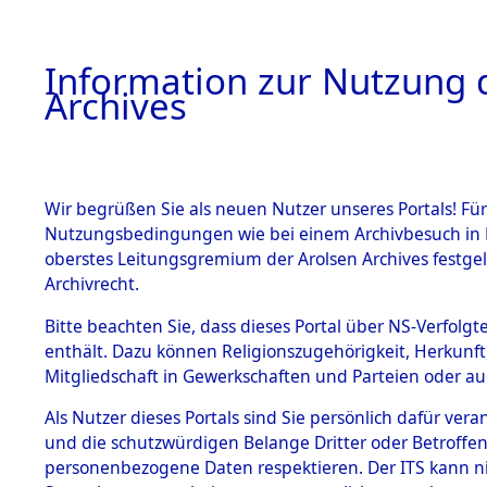
Information zur Nutzung d
Archives
HOME
BESTANDSBESCHREIBUNG
ARCHIVAL
Wir begrüßen Sie als neuen Nutzer unseres Portals! Für
Nutzungsbedingungen wie bei einem Archivbesuch in B
oberstes Leitungsgremium der Arolsen Archives festg
Archivrecht.
BESTÄNDE
Bitte beachten Sie, dass dieses Portal über NS-Verfolgte
Ermittlung
enthält. Dazu können Religionszugehörigkeit, Herkunf
Mitgliedschaft in Gewerkschaften und Parteien oder auc
von Evaku
1.
Inhaftierungsdoku
mente
Als Nutzer dieses Portals sind Sie persönlich dafür vera
Feststellu
und die schutzwürdigen Belange Dritter oder Betroffen
5. Verschiedenes
personenbezogene Daten respektieren. Der ITS kann nic
5.3