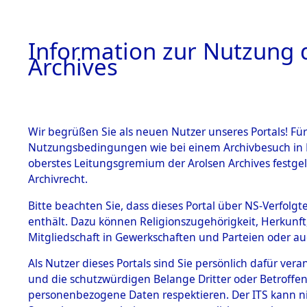
Information zur Nutzung d
Archives
HOME
BESTANDSBESCHREIBUNG
ARCHIVAL
Wir begrüßen Sie als neuen Nutzer unseres Portals! Für
Nutzungsbedingungen wie bei einem Archivbesuch in B
oberstes Leitungsgremium der Arolsen Archives festg
Archivrecht.
BESTÄNDE
Bitte beachten Sie, dass dieses Portal über NS-Verfolgte
Ermittlung
enthält. Dazu können Religionszugehörigkeit, Herkunf
Mitgliedschaft in Gewerkschaften und Parteien oder auc
von Evaku
1.
Inhaftierungsdoku
mente
Als Nutzer dieses Portals sind Sie persönlich dafür vera
Feststellu
und die schutzwürdigen Belange Dritter oder Betroffen
5. Verschiedenes
personenbezogene Daten respektieren. Der ITS kann nic
5.3