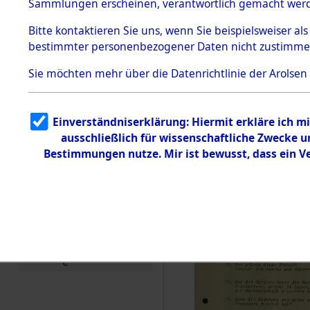
Toter aus 
Sammlungen erscheinen, verantwortlich gemacht wer
Todesmärsche
5.3.1 Alliierte
Ort ihrer 
Bitte
kontaktieren
Sie uns, wenn Sie beispielsweiser al
Erhebungen
bestimmter personenbezogener Daten nicht zustimme
zu
Todesmärsch
0002 (846
en
Sie möchten mehr über die Datenrichtlinie der Arolsen
5.3.2
Versuchte
Identifizierun
Einverständniserklärung: Hiermit erkläre ich 
g
ausschließlich für wissenschaftliche Zwecke
5.3.3
Todesmärsch
Bestimmungen nutze. Mir ist bewusst, dass ein 
e /
Identifikation
unbekannter
Toter
5.3.5
Grabermittlu
ng /
Friedhofsplän
e