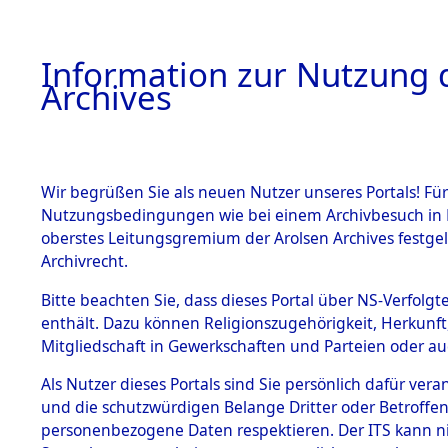
Information zur Nutzung d
Archives
HOME
BESTANDSBESCHREIBUNG
ARCHIVAL
Wir begrüßen Sie als neuen Nutzer unseres Portals! Für
Nutzungsbedingungen wie bei einem Archivbesuch in B
oberstes Leitungsgremium der Arolsen Archives festg
Archivrecht.
BESTÄNDE
Bitte beachten Sie, dass dieses Portal über NS-Verfolgte
Ermittlung
enthält. Dazu können Religionszugehörigkeit, Herkunf
Mitgliedschaft in Gewerkschaften und Parteien oder auc
von Evaku
1.
Inhaftierungsdoku
mente
Als Nutzer dieses Portals sind Sie persönlich dafür vera
Feststellu
und die schutzwürdigen Belange Dritter oder Betroffen
5. Verschiedenes
personenbezogene Daten respektieren. Der ITS kann nic
5.3