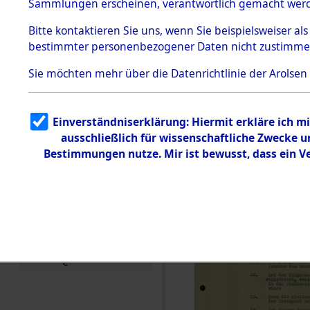
Toter aus 
Sammlungen erscheinen, verantwortlich gemacht wer
Todesmärsche
5.3.1 Alliierte
Ort ihrer 
Bitte
kontaktieren
Sie uns, wenn Sie beispielsweiser al
Erhebungen
bestimmter personenbezogener Daten nicht zustimme
zu
Todesmärsch
0002 (846
en
Sie möchten mehr über die Datenrichtlinie der Arolsen
5.3.2
Versuchte
Identifizierun
Einverständniserklärung: Hiermit erkläre ich 
g
ausschließlich für wissenschaftliche Zwecke
5.3.3
Todesmärsch
Bestimmungen nutze. Mir ist bewusst, dass ein 
e /
Identifikation
unbekannter
Toter
5.3.5
Grabermittlu
ng /
Friedhofsplän
e