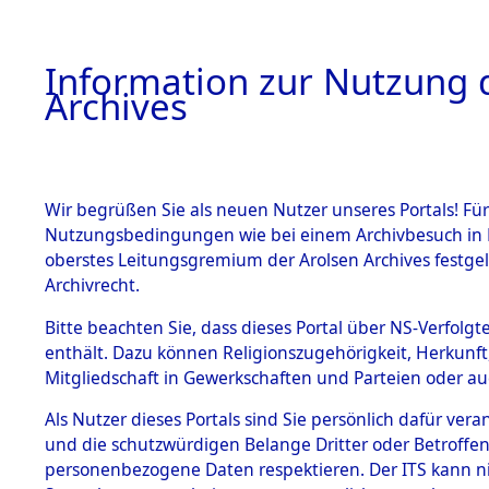
Information zur Nutzung d
Archives
HOME
BESTANDSBESCHREIBUNG
ARCHIVAL
Wir begrüßen Sie als neuen Nutzer unseres Portals! Für
Nutzungsbedingungen wie bei einem Archivbesuch in B
oberstes Leitungsgremium der Arolsen Archives festg
Archivrecht.
BESTÄNDE
Bitte beachten Sie, dass dieses Portal über NS-Verfolgte
Ermittlung
enthält. Dazu können Religionszugehörigkeit, Herkunf
Mitgliedschaft in Gewerkschaften und Parteien oder auc
von Evaku
1.
Inhaftierungsdoku
mente
Als Nutzer dieses Portals sind Sie persönlich dafür vera
Feststellu
und die schutzwürdigen Belange Dritter oder Betroffen
5. Verschiedenes
personenbezogene Daten respektieren. Der ITS kann nic
5.3