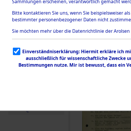
Toter aus 
Sammlungen erscheinen, verantwortlich gemacht wer
Todesmärsche
5.3.1 Alliierte
Ort ihrer 
Bitte
kontaktieren
Sie uns, wenn Sie beispielsweiser al
Erhebungen
bestimmter personenbezogener Daten nicht zustimme
zu
Todesmärsch
0001 (846
en
Sie möchten mehr über die Datenrichtlinie der Arolsen
5.3.2
Versuchte
Identifizierun
Einverständniserklärung: Hiermit erkläre ich 
g
ausschließlich für wissenschaftliche Zwecke
5.3.3
Todesmärsch
Bestimmungen nutze. Mir ist bewusst, dass ein 
e /
Identifikation
unbekannter
Toter
5.3.5
Grabermittlu
ng /
Friedhofsplän
e