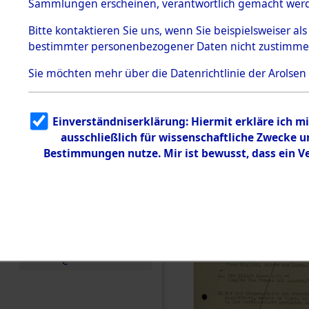
Toter aus 
Sammlungen erscheinen, verantwortlich gemacht wer
Todesmärsche
5.3.1 Alliierte
Ort ihrer 
Bitte
kontaktieren
Sie uns, wenn Sie beispielsweiser al
Erhebungen
bestimmter personenbezogener Daten nicht zustimme
zu
Todesmärsch
0003 (846
en
Sie möchten mehr über die Datenrichtlinie der Arolsen
5.3.2
Versuchte
Identifizierun
Einverständniserklärung: Hiermit erkläre ich 
g
ausschließlich für wissenschaftliche Zwecke
5.3.3
Todesmärsch
Bestimmungen nutze. Mir ist bewusst, dass ein 
e /
Identifikation
unbekannter
Toter
5.3.5
Grabermittlu
ng /
Friedhofsplän
e