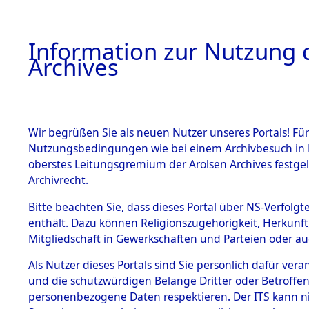
Information zur Nutzung d
Archives
HOME
BESTANDSBESCHREIBUNG
ARCHIVAL
Wir begrüßen Sie als neuen Nutzer unseres Portals! Für
Nutzungsbedingungen wie bei einem Archivbesuch in B
oberstes Leitungsgremium der Arolsen Archives festg
Archivrecht.
BESTÄNDE
Bitte beachten Sie, dass dieses Portal über NS-Verfolgte
Ermittlung
enthält. Dazu können Religionszugehörigkeit, Herkunf
Mitgliedschaft in Gewerkschaften und Parteien oder auc
von Evaku
1.
Inhaftierungsdoku
mente
Als Nutzer dieses Portals sind Sie persönlich dafür vera
Feststellu
und die schutzwürdigen Belange Dritter oder Betroffen
5. Verschiedenes
personenbezogene Daten respektieren. Der ITS kann nic
5.3