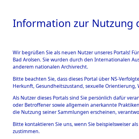
Information zur Nutzung d
Wir begrüßen Sie als neuen Nutzer unseres Portals! Fü
HOME
BESTANDSB
Bad Arolsen. Sie wurden durch den Internationalen Au
anderem nationalen Archivrecht.
BESTÄNDE
Ermittlung
Bitte beachten Sie, dass dieses Portal über NS-Verfolgt
Herkunft, Gesundheitszustand, sexuelle Orientierung, 
Evakuierun
1.
Inhaftierungsdoku
Als Nutzer dieses Portals sind Sie persönlich dafür ver
mente
Toter aus 
oder Betroffener sowie allgemein anerkannte Praktiken
5. Verschiedenes
die Nutzung seiner Sammlungen erscheinen, verantwo
5.3
Fehlanzei
Bitte
kontaktieren
Sie uns, wenn Sie beispielsweiser a
Todesmärsche
zustimmen.
5.3.1 Alliierte
Erhebungen