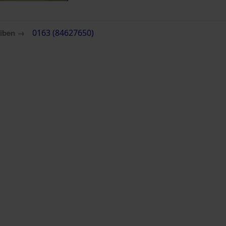
eiben →
0163 (84627650)