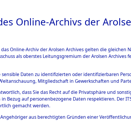
a
A
es Online-Archivs der Arolse
DIGITAL COLLEC
r das Online-Archiv der Arolsen Archives gelten die gleiche
ESCHREIBUNG
ARCHIVALE
ÜBERSICHT
BILD
sschuss als oberstes Leitungsgremium der Arolsen Archives 
 des Ablaufs und der Routen
e sensible Daten zu identifizierten oder identifizierbaren Pe
Weltanschauung, Mitgliedschaft in Gewerkschaften und Partei
gsmärschen, die Feststellun
antwortlich, dass Sie das Recht auf die Privatsphäre und sons
Konzentrationslagern und de
 in Bezug auf personenbezogene Daten respektieren. Der ITS k
rtlich gemacht werden.
gen
→
0003 (84627615)
→
01
ls Angehöriger aus berechtigten Gründen einer Veröffentlic