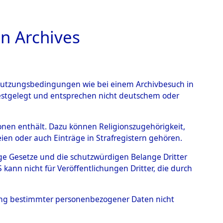
n Archives
TIONS ONLINE
n Nutzungsbedingungen wie bei einem Archivbesuch in
festgelegt und entsprechen nicht deutschem oder
 von
rsonen enthält. Dazu können Religionszugehörigkeit,
en oder auch Einträge in Strafregistern gehören.
g der Anzahl unbekannter
tige Gesetze und die schutzwürdigen Belange Dritter
r Ort ihrer Grablegungen:
ann nicht für Veröffentlichungen Dritter, die durch
63 (84627650)
hung bestimmter personenbezogener Daten nicht