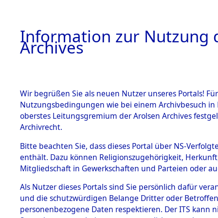
Information zur Nutzung d
Archives
HOME
BESTANDSBESCHREIBUNG
ARCHIVAL
Wir begrüßen Sie als neuen Nutzer unseres Portals! Für
Nutzungsbedingungen wie bei einem Archivbesuch in B
oberstes Leitungsgremium der Arolsen Archives festg
Archivrecht.
BESTÄNDE
Bitte beachten Sie, dass dieses Portal über NS-Verfolgte
Ermittlung
enthält. Dazu können Religionszugehörigkeit, Herkunf
Mitgliedschaft in Gewerkschaften und Parteien oder auc
von Evaku
1.
Inhaftierungsdoku
mente
Als Nutzer dieses Portals sind Sie persönlich dafür vera
Feststellu
und die schutzwürdigen Belange Dritter oder Betroffen
5. Verschiedenes
personenbezogene Daten respektieren. Der ITS kann nic
5.3