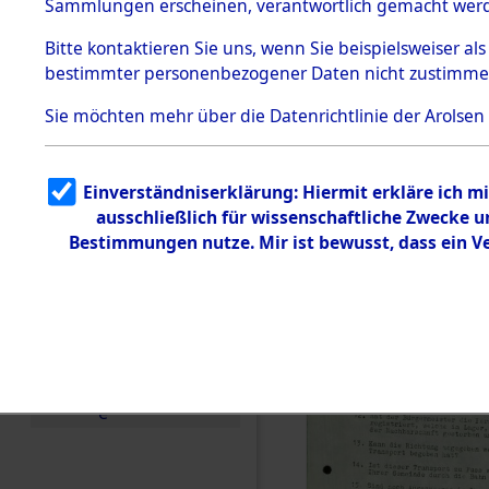
Toter aus 
Sammlungen erscheinen, verantwortlich gemacht wer
Todesmärsche
5.3.1 Alliierte
Ort ihrer 
Bitte
kontaktieren
Sie uns, wenn Sie beispielsweiser al
Erhebungen
bestimmter personenbezogener Daten nicht zustimme
zu
Todesmärsch
0003 (846
en
Sie möchten mehr über die Datenrichtlinie der Arolsen
5.3.2
Versuchte
Identifizierun
Einverständniserklärung: Hiermit erkläre ich 
g
ausschließlich für wissenschaftliche Zwecke
5.3.3
Todesmärsch
Bestimmungen nutze. Mir ist bewusst, dass ein 
e /
Identifikation
unbekannter
Toter
5.3.5
Grabermittlu
ng /
Friedhofsplän
e