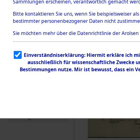
Toter aus 
Sammlungen erscheinen, verantwortlich gemacht wer
Todesmärsche
5.3.1 Alliierte
Ort ihrer 
Bitte
kontaktieren
Sie uns, wenn Sie beispielsweiser al
Erhebungen
bestimmter personenbezogener Daten nicht zustimme
zu
Todesmärsch
0003 (846
en
Sie möchten mehr über die Datenrichtlinie der Arolsen
5.3.2
Versuchte
Identifizierun
Einverständniserklärung: Hiermit erkläre ich 
g
ausschließlich für wissenschaftliche Zwecke
5.3.3
Todesmärsch
Bestimmungen nutze. Mir ist bewusst, dass ein 
e /
Identifikation
unbekannter
Toter
5.3.5
Grabermittlu
ng /
Friedhofsplän
e