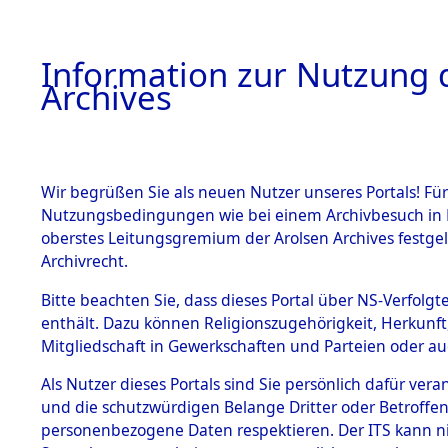
Information zur Nutzung d
Archives
HOME
BESTANDSBESCHREIBUNG
ARCHIVAL
Wir begrüßen Sie als neuen Nutzer unseres Portals! Für
Nutzungsbedingungen wie bei einem Archivbesuch in B
oberstes Leitungsgremium der Arolsen Archives festg
Archivrecht.
BESTÄNDE
Bitte beachten Sie, dass dieses Portal über NS-Verfolgte
Ermittlung
enthält. Dazu können Religionszugehörigkeit, Herkunf
Mitgliedschaft in Gewerkschaften und Parteien oder auc
von Evaku
1.
Inhaftierungsdoku
mente
Als Nutzer dieses Portals sind Sie persönlich dafür vera
Feststellu
und die schutzwürdigen Belange Dritter oder Betroffen
5. Verschiedenes
personenbezogene Daten respektieren. Der ITS kann nic
5.3