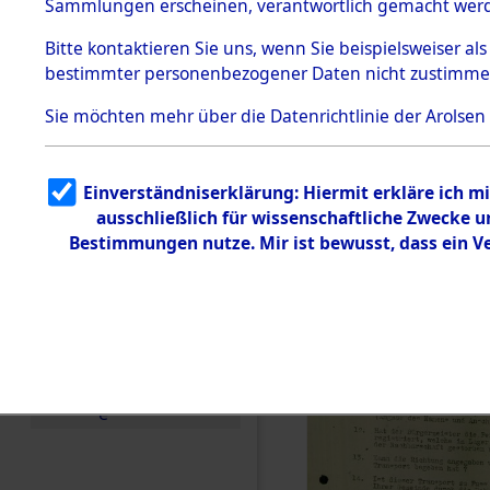
Toter aus 
Sammlungen erscheinen, verantwortlich gemacht wer
Todesmärsche
5.3.1 Alliierte
Ort ihrer 
Bitte
kontaktieren
Sie uns, wenn Sie beispielsweiser al
Erhebungen
bestimmter personenbezogener Daten nicht zustimme
zu
Todesmärsch
0003 (846
en
Sie möchten mehr über die Datenrichtlinie der Arolsen
5.3.2
Versuchte
Identifizierun
Einverständniserklärung: Hiermit erkläre ich 
g
ausschließlich für wissenschaftliche Zwecke
5.3.3
Todesmärsch
Bestimmungen nutze. Mir ist bewusst, dass ein 
e /
Identifikation
unbekannter
Toter
5.3.5
Grabermittlu
ng /
Friedhofsplän
e