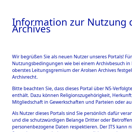
Information zur Nutzung d
Archives
HOME
BESTANDSBESCHREIBUNG
ARCHIVAL
Wir begrüßen Sie als neuen Nutzer unseres Portals! Für
Nutzungsbedingungen wie bei einem Archivbesuch in B
oberstes Leitungsgremium der Arolsen Archives festg
Archivrecht.
BESTÄNDE
Bitte beachten Sie, dass dieses Portal über NS-Verfolgte
Ermittlung
enthält. Dazu können Religionszugehörigkeit, Herkunf
Mitgliedschaft in Gewerkschaften und Parteien oder auc
von Evaku
1.
Inhaftierungsdoku
mente
Als Nutzer dieses Portals sind Sie persönlich dafür vera
Feststellu
und die schutzwürdigen Belange Dritter oder Betroffen
5. Verschiedenes
personenbezogene Daten respektieren. Der ITS kann nic
5.3