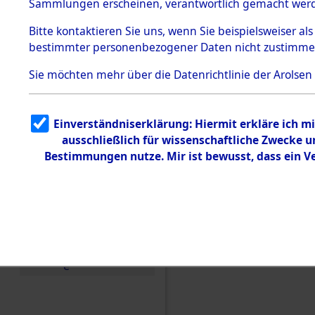
Toter aus 
Sammlungen erscheinen, verantwortlich gemacht wer
Todesmärsche
5.3.1 Alliierte
Ort ihrer 
Bitte
kontaktieren
Sie uns, wenn Sie beispielsweiser al
Erhebungen
bestimmter personenbezogener Daten nicht zustimme
zu
Todesmärsch
0003 (846
en
Sie möchten mehr über die Datenrichtlinie der Arolsen
5.3.2
Versuchte
Identifizierun
Einverständniserklärung: Hiermit erkläre ich 
g
ausschließlich für wissenschaftliche Zwecke
5.3.3
Todesmärsch
Bestimmungen nutze. Mir ist bewusst, dass ein 
e /
Identifikation
unbekannter
Toter
5.3.5
Grabermittlu
ng /
Friedhofsplän
e