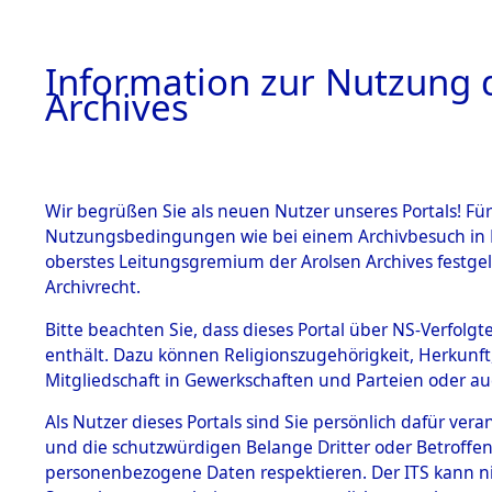
Information zur Nutzung d
Archives
HOME
BESTANDSBESCHREIBUNG
ARCHIVAL
Wir begrüßen Sie als neuen Nutzer unseres Portals! Für
Nutzungsbedingungen wie bei einem Archivbesuch in B
oberstes Leitungsgremium der Arolsen Archives festg
Archivrecht.
BESTÄNDE
Bitte beachten Sie, dass dieses Portal über NS-Verfolgte
Ermittlung
enthält. Dazu können Religionszugehörigkeit, Herkunf
Mitgliedschaft in Gewerkschaften und Parteien oder auc
von Evaku
1.
Inhaftierungsdoku
mente
Als Nutzer dieses Portals sind Sie persönlich dafür vera
Feststellu
und die schutzwürdigen Belange Dritter oder Betroffen
5. Verschiedenes
personenbezogene Daten respektieren. Der ITS kann nic
5.3