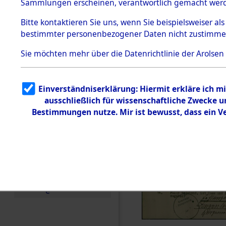
Toter aus 
Sammlungen erscheinen, verantwortlich gemacht wer
Todesmärsche
5.3.1 Alliierte
Ort ihrer 
Bitte
kontaktieren
Sie uns, wenn Sie beispielsweiser al
Erhebungen
bestimmter personenbezogener Daten nicht zustimme
zu
Todesmärsch
0001 (846
en
Sie möchten mehr über die Datenrichtlinie der Arolsen
5.3.2
Versuchte
Identifizierun
Einverständniserklärung: Hiermit erkläre ich 
g
ausschließlich für wissenschaftliche Zwecke
5.3.3
Todesmärsch
Bestimmungen nutze. Mir ist bewusst, dass ein 
e /
Identifikation
unbekannter
Toter
5.3.5
Grabermittlu
ng /
Friedhofsplän
e