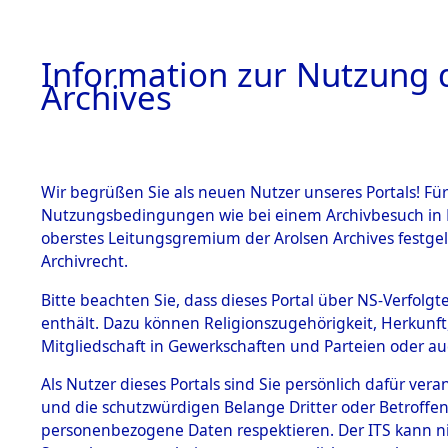
Information zur Nutzung d
Archives
HOME
BESTANDSBESCHREIBUNG
ARCHIVAL
Wir begrüßen Sie als neuen Nutzer unseres Portals! Für
Nutzungsbedingungen wie bei einem Archivbesuch in B
oberstes Leitungsgremium der Arolsen Archives festg
Archivrecht.
BESTÄNDE
Bitte beachten Sie, dass dieses Portal über NS-Verfolgte
Ermittlung
enthält. Dazu können Religionszugehörigkeit, Herkunf
Mitgliedschaft in Gewerkschaften und Parteien oder auc
von Evaku
1.
Inhaftierungsdoku
mente
Als Nutzer dieses Portals sind Sie persönlich dafür vera
Feststellu
und die schutzwürdigen Belange Dritter oder Betroffen
5. Verschiedenes
personenbezogene Daten respektieren. Der ITS kann nic
5.3