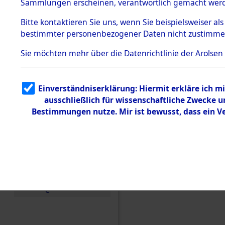
Toter aus 
Sammlungen erscheinen, verantwortlich gemacht wer
Todesmärsche
5.3.1 Alliierte
Ort ihrer 
Bitte
kontaktieren
Sie uns, wenn Sie beispielsweiser al
Erhebungen
bestimmter personenbezogener Daten nicht zustimme
zu
Todesmärsch
0001 (846
en
Sie möchten mehr über die Datenrichtlinie der Arolsen
5.3.2
Versuchte
Identifizierun
Einverständniserklärung: Hiermit erkläre ich 
g
ausschließlich für wissenschaftliche Zwecke
5.3.3
Todesmärsch
Bestimmungen nutze. Mir ist bewusst, dass ein 
e /
Identifikation
unbekannter
Toter
5.3.5
Grabermittlu
ng /
Friedhofsplän
e