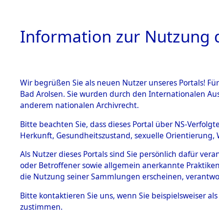
Information zur Nutzung d
Wir begrüßen Sie als neuen Nutzer unseres Portals! Fü
HOME
BESTANDSB
Bad Arolsen. Sie wurden durch den Internationalen Au
anderem nationalen Archivrecht.
BESTÄNDE
Ermittlung
Bitte beachten Sie, dass dieses Portal über NS-Verfolgt
Herkunft, Gesundheitszustand, sexuelle Orientierung, 
Evakuierun
1.
Inhaftierungsdoku
Als Nutzer dieses Portals sind Sie persönlich dafür ver
mente
Toter aus 
oder Betroffener sowie allgemein anerkannte Praktiken
5. Verschiedenes
die Nutzung seiner Sammlungen erscheinen, verantwo
5.3
Fehlanzei
Bitte
kontaktieren
Sie uns, wenn Sie beispielsweiser a
Todesmärsche
zustimmen.
5.3.1 Alliierte
Erhebungen