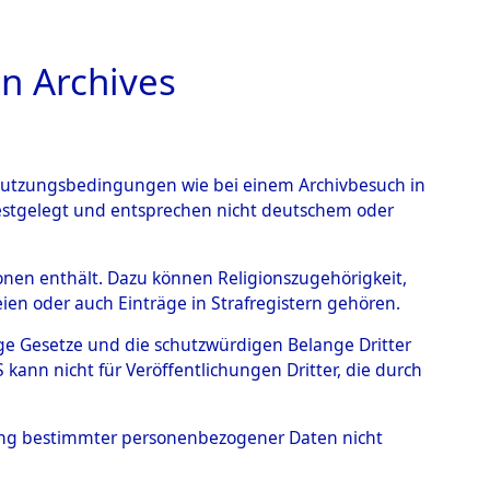
n Archives
TIONS ONLINE
n Nutzungsbedingungen wie bei einem Archivbesuch in
festgelegt und entsprechen nicht deutschem oder
 von
rsonen enthält. Dazu können Religionszugehörigkeit,
en oder auch Einträge in Strafregistern gehören.
g der Anzahl unbekannter
tige Gesetze und die schutzwürdigen Belange Dritter
r Ort ihrer Grablegungen:
ann nicht für Veröffentlichungen Dritter, die durch
97 (84627844)
hung bestimmter personenbezogener Daten nicht