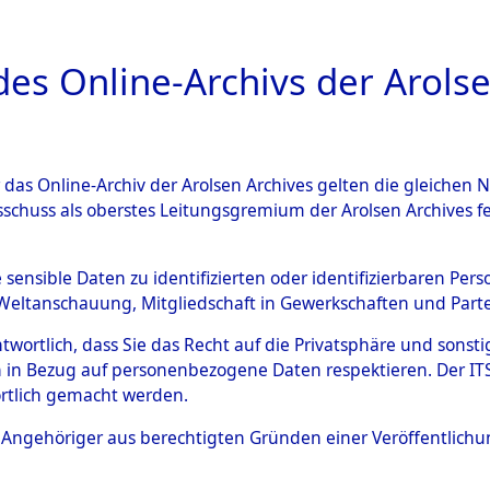
a
A
es Online-Archivs der Arolse
DIGITAL COLLEC
r das Online-Archiv der Arolsen Archives gelten die gleiche
ESCHREIBUNG
ARCHIVALE
ÜBERSICHT
BILD
sschuss als oberstes Leitungsgremium der Arolsen Archives 
 des Ablaufs und der Routen
e sensible Daten zu identifizierten oder identifizierbaren Pe
Weltanschauung, Mitgliedschaft in Gewerkschaften und Partei
gsmärschen, die Feststellun
antwortlich, dass Sie das Recht auf die Privatsphäre und sons
Konzentrationslagern und de
 in Bezug auf personenbezogene Daten respektieren. Der ITS k
rtlich gemacht werden.
gen
→
0001 (84627746)
→
00
ls Angehöriger aus berechtigten Gründen einer Veröffentlic