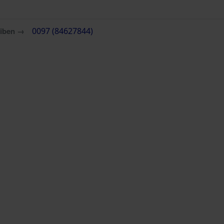
eiben →
0097 (84627844)