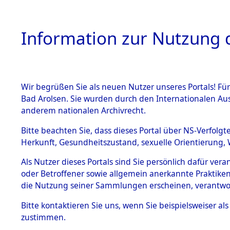
Information zur Nutzung d
Wir begrüßen Sie als neuen Nutzer unseres Portals! Fü
HOME
BESTANDSB
Bad Arolsen. Sie wurden durch den Internationalen Au
anderem nationalen Archivrecht.
BESTÄNDE
Ermittlung
Bitte beachten Sie, dass dieses Portal über NS-Verfolgt
Herkunft, Gesundheitszustand, sexuelle Orientierung, 
Evakuierun
1.
Inhaftierungsdoku
Als Nutzer dieses Portals sind Sie persönlich dafür ver
mente
Toter aus 
oder Betroffener sowie allgemein anerkannte Praktiken
5. Verschiedenes
die Nutzung seiner Sammlungen erscheinen, verantwo
5.3
Fehlanzei
Bitte
kontaktieren
Sie uns, wenn Sie beispielsweiser a
Todesmärsche
zustimmen.
5.3.1 Alliierte
Erhebungen