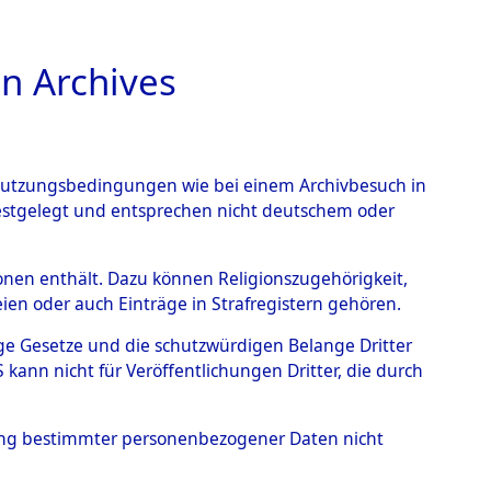
n Archives
TIONS ONLINE
n Nutzungsbedingungen wie bei einem Archivbesuch in
festgelegt und entsprechen nicht deutschem oder
 von
rsonen enthält. Dazu können Religionszugehörigkeit,
en oder auch Einträge in Strafregistern gehören.
g der Anzahl unbekannter
tige Gesetze und die schutzwürdigen Belange Dritter
r Ort ihrer Grablegungen:
ann nicht für Veröffentlichungen Dritter, die durch
44 (84627891)
hung bestimmter personenbezogener Daten nicht