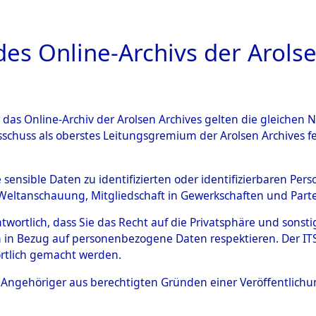
a
A
es Online-Archivs der Arolse
DIGITAL COLLEC
r das Online-Archiv der Arolsen Archives gelten die gleiche
ESCHREIBUNG
ARCHIVALE
ÜBERSICHT
BILD
sschuss als oberstes Leitungsgremium der Arolsen Archives 
 des Ablaufs und der Routen
e sensible Daten zu identifizierten oder identifizierbaren Pe
Weltanschauung, Mitgliedschaft in Gewerkschaften und Partei
gsmärschen, die Feststellun
antwortlich, dass Sie das Recht auf die Privatsphäre und sons
Konzentrationslagern und de
 in Bezug auf personenbezogene Daten respektieren. Der ITS k
rtlich gemacht werden.
gen
→
0001 (84627746)
→
01
ls Angehöriger aus berechtigten Gründen einer Veröffentlic