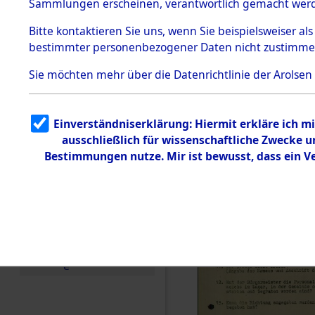
Toter aus 
Sammlungen erscheinen, verantwortlich gemacht wer
Todesmärsche
5.3.1 Alliierte
Ort ihrer 
Bitte
kontaktieren
Sie uns, wenn Sie beispielsweiser al
Erhebungen
bestimmter personenbezogener Daten nicht zustimme
zu
Todesmärsch
0002 (846
en
Sie möchten mehr über die Datenrichtlinie der Arolsen
5.3.2
Versuchte
Identifizierun
Einverständniserklärung: Hiermit erkläre ich 
g
ausschließlich für wissenschaftliche Zwecke
5.3.3
Todesmärsch
Bestimmungen nutze. Mir ist bewusst, dass ein 
e /
Identifikation
unbekannter
Toter
5.3.5
Grabermittlu
ng /
Friedhofsplän
e