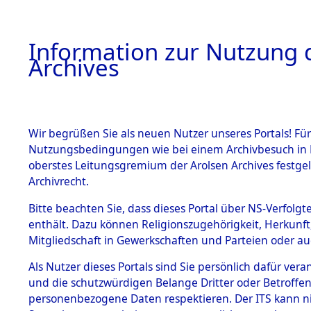
Information zur Nutzung d
Archives
HOME
BESTANDSBESCHREIBUNG
ARCHIVAL
Wir begrüßen Sie als neuen Nutzer unseres Portals! Für
Nutzungsbedingungen wie bei einem Archivbesuch in B
oberstes Leitungsgremium der Arolsen Archives festg
Archivrecht.
BESTÄNDE
Bitte beachten Sie, dass dieses Portal über NS-Verfolgte
Ermittlung
enthält. Dazu können Religionszugehörigkeit, Herkunf
Mitgliedschaft in Gewerkschaften und Parteien oder auc
von Evaku
1.
Inhaftierungsdoku
mente
Als Nutzer dieses Portals sind Sie persönlich dafür vera
Feststellu
und die schutzwürdigen Belange Dritter oder Betroffen
5. Verschiedenes
personenbezogene Daten respektieren. Der ITS kann nic
5.3