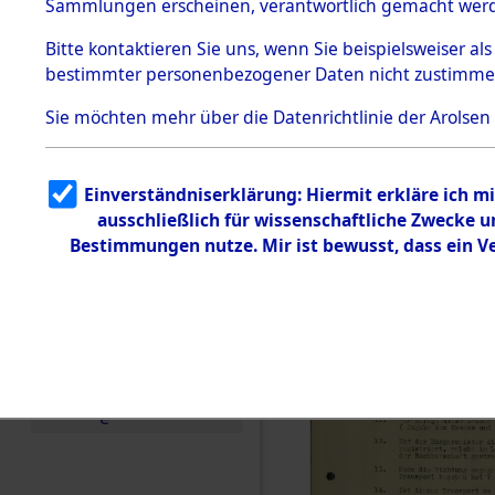
Toter aus 
Sammlungen erscheinen, verantwortlich gemacht wer
Todesmärsche
5.3.1 Alliierte
Ort ihrer 
Bitte
kontaktieren
Sie uns, wenn Sie beispielsweiser al
Erhebungen
bestimmter personenbezogener Daten nicht zustimme
zu
Todesmärsch
0002 (846
en
Sie möchten mehr über die Datenrichtlinie der Arolsen
5.3.2
Versuchte
Identifizierun
Einverständniserklärung: Hiermit erkläre ich 
g
ausschließlich für wissenschaftliche Zwecke
5.3.3
Todesmärsch
Bestimmungen nutze. Mir ist bewusst, dass ein 
e /
Identifikation
unbekannter
Toter
5.3.5
Grabermittlu
ng /
Friedhofsplän
e