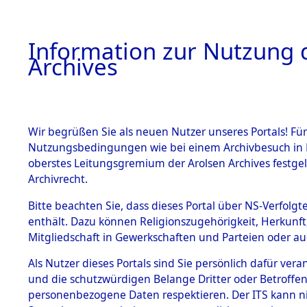
Information zur Nutzung d
Archives
HOME
BESTANDSBESCHREIBUNG
ARCHIVAL
Wir begrüßen Sie als neuen Nutzer unseres Portals! Für
Nutzungsbedingungen wie bei einem Archivbesuch in B
oberstes Leitungsgremium der Arolsen Archives festg
Archivrecht.
BESTÄNDE
Bitte beachten Sie, dass dieses Portal über NS-Verfolgte
Ermittlung
enthält. Dazu können Religionszugehörigkeit, Herkunf
Mitgliedschaft in Gewerkschaften und Parteien oder auc
von Evaku
1.
Inhaftierungsdoku
mente
Als Nutzer dieses Portals sind Sie persönlich dafür vera
Feststellu
und die schutzwürdigen Belange Dritter oder Betroffen
5. Verschiedenes
personenbezogene Daten respektieren. Der ITS kann nic
5.3