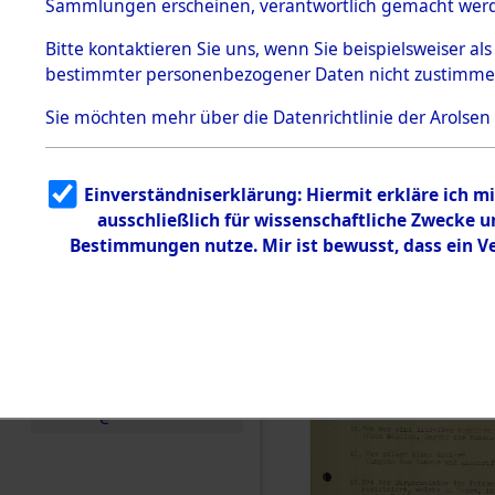
Toter aus 
Sammlungen erscheinen, verantwortlich gemacht wer
Todesmärsche
5.3.1 Alliierte
Ort ihrer 
Bitte
kontaktieren
Sie uns, wenn Sie beispielsweiser al
Erhebungen
bestimmter personenbezogener Daten nicht zustimme
zu
Todesmärsch
0002 (846
en
Sie möchten mehr über die Datenrichtlinie der Arolsen
5.3.2
Versuchte
Identifizierun
Einverständniserklärung: Hiermit erkläre ich 
g
ausschließlich für wissenschaftliche Zwecke
5.3.3
Todesmärsch
Bestimmungen nutze. Mir ist bewusst, dass ein 
e /
Identifikation
unbekannter
Toter
5.3.5
Grabermittlu
ng /
Friedhofsplän
e