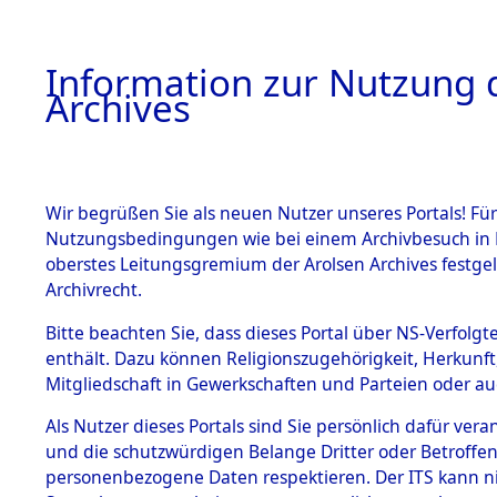
Information zur Nutzung d
Archives
HOME
BESTANDSBESCHREIBUNG
ARCHIVAL
Wir begrüßen Sie als neuen Nutzer unseres Portals! Für
Nutzungsbedingungen wie bei einem Archivbesuch in B
oberstes Leitungsgremium der Arolsen Archives festg
Archivrecht.
BESTÄNDE
Bitte beachten Sie, dass dieses Portal über NS-Verfolgte
Ermittlung
enthält. Dazu können Religionszugehörigkeit, Herkunf
Mitgliedschaft in Gewerkschaften und Parteien oder auc
von Evaku
1.
Inhaftierungsdoku
mente
Als Nutzer dieses Portals sind Sie persönlich dafür vera
Feststellu
und die schutzwürdigen Belange Dritter oder Betroffen
5. Verschiedenes
personenbezogene Daten respektieren. Der ITS kann nic
5.3