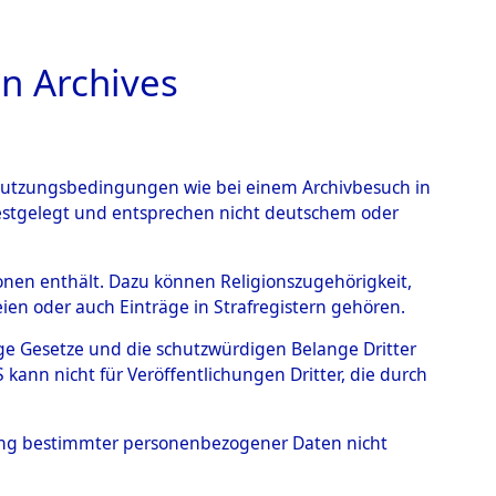
n Archives
TIONS ONLINE
n Nutzungsbedingungen wie bei einem Archivbesuch in
festgelegt und entsprechen nicht deutschem oder
 von
rsonen enthält. Dazu können Religionszugehörigkeit,
en oder auch Einträge in Strafregistern gehören.
g der Anzahl unbekannter
tige Gesetze und die schutzwürdigen Belange Dritter
r Ort ihrer Grablegungen:
ann nicht für Veröffentlichungen Dritter, die durch
34 (84627983)
hung bestimmter personenbezogener Daten nicht