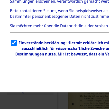
Toter aus 
Sammlungen erscheinen, verantwortlich gemacht wer
Todesmärsche
5.3.1 Alliierte
Ort ihrer 
Bitte
kontaktieren
Sie uns, wenn Sie beispielsweiser al
Erhebungen
bestimmter personenbezogener Daten nicht zustimme
zu
Todesmärsch
0002 (846
en
Sie möchten mehr über die Datenrichtlinie der Arolsen
5.3.2
Versuchte
Identifizierun
Einverständniserklärung: Hiermit erkläre ich 
g
ausschließlich für wissenschaftliche Zwecke
5.3.3
Todesmärsch
Bestimmungen nutze. Mir ist bewusst, dass ein 
e /
Identifikation
unbekannter
Toter
5.3.5
Grabermittlu
ng /
Friedhofsplän
e