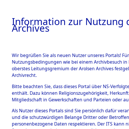
Information zur Nutzung d
Archives
HOME
BESTANDSBESCHREIBUNG
ARCHIVAL
Wir begrüßen Sie als neuen Nutzer unseres Portals! Für
Nutzungsbedingungen wie bei einem Archivbesuch in B
oberstes Leitungsgremium der Arolsen Archives festg
Archivrecht.
BESTÄNDE
Bitte beachten Sie, dass dieses Portal über NS-Verfolgte
Ermittlung
enthält. Dazu können Religionszugehörigkeit, Herkunf
Mitgliedschaft in Gewerkschaften und Parteien oder auc
von Evaku
1.
Inhaftierungsdoku
mente
Als Nutzer dieses Portals sind Sie persönlich dafür vera
Feststellu
und die schutzwürdigen Belange Dritter oder Betroffen
5. Verschiedenes
personenbezogene Daten respektieren. Der ITS kann nic
5.3