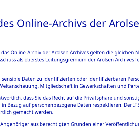
a
A
es Online-Archivs der Arolse
DIGITAL COLLEC
r das Online-Archiv der Arolsen Archives gelten die gleiche
ESCHREIBUNG
ARCHIVALE
ÜBERSICHT
BILD
sschuss als oberstes Leitungsgremium der Arolsen Archives 
 des Ablaufs und der Routen
e sensible Daten zu identifizierten oder identifizierbaren Pe
Weltanschauung, Mitgliedschaft in Gewerkschaften und Partei
gsmärschen, die Feststellun
antwortlich, dass Sie das Recht auf die Privatsphäre und sons
Konzentrationslagern und de
 in Bezug auf personenbezogene Daten respektieren. Der ITS k
rtlich gemacht werden.
gen
→
0002 (84627893)
→
02
ls Angehöriger aus berechtigten Gründen einer Veröffentlic