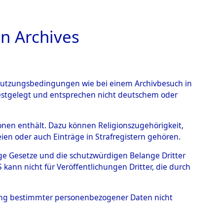
n Archives
TIONS ONLINE
n Nutzungsbedingungen wie bei einem Archivbesuch in
festgelegt und entsprechen nicht deutschem oder
 von
rsonen enthält. Dazu können Religionszugehörigkeit,
en oder auch Einträge in Strafregistern gehören.
g der Anzahl unbekannter
tige Gesetze und die schutzwürdigen Belange Dritter
r Ort ihrer Grablegungen:
ann nicht für Veröffentlichungen Dritter, die durch
78 (84628027)
hung bestimmter personenbezogener Daten nicht