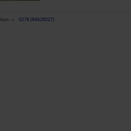
eiben →
0278 (84628027)