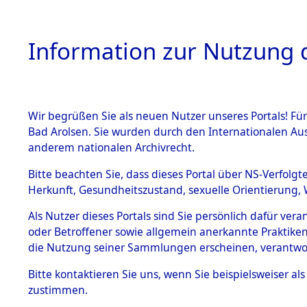
Information zur Nutzung d
Wir begrüßen Sie als neuen Nutzer unseres Portals! Fü
HOME
BESTANDSB
Bad Arolsen. Sie wurden durch den Internationalen Au
anderem nationalen Archivrecht.
BESTÄNDE
Ermittlung
Bitte beachten Sie, dass dieses Portal über NS-Verfolgt
Herkunft, Gesundheitszustand, sexuelle Orientierung, 
Evakuierun
1.
Inhaftierungsdoku
Als Nutzer dieses Portals sind Sie persönlich dafür ver
mente
Toter aus 
oder Betroffener sowie allgemein anerkannte Praktiken
5. Verschiedenes
die Nutzung seiner Sammlungen erscheinen, verantwo
5.3
Fehlanzei
Bitte
kontaktieren
Sie uns, wenn Sie beispielsweiser a
Todesmärsche
zustimmen.
5.3.1 Alliierte
Erhebungen