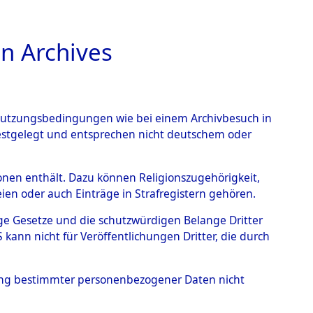
n Archives
TIONS ONLINE
n Nutzungsbedingungen wie bei einem Archivbesuch in
festgelegt und entsprechen nicht deutschem oder
 von
rsonen enthält. Dazu können Religionszugehörigkeit,
en oder auch Einträge in Strafregistern gehören.
g der Anzahl unbekannter
tige Gesetze und die schutzwürdigen Belange Dritter
r Ort ihrer Grablegungen:
ann nicht für Veröffentlichungen Dritter, die durch
91 (84628040)
hung bestimmter personenbezogener Daten nicht