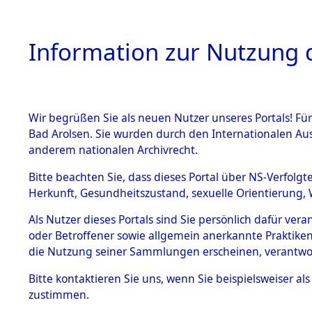
Information zur Nutzung d
Wir begrüßen Sie als neuen Nutzer unseres Portals! Fü
HOME
BESTANDSB
Bad Arolsen. Sie wurden durch den Internationalen Au
anderem nationalen Archivrecht.
BESTÄNDE
Ermittlung
Bitte beachten Sie, dass dieses Portal über NS-Verfolgt
Herkunft, Gesundheitszustand, sexuelle Orientierung, 
Evakuierun
1.
Inhaftierungsdoku
Als Nutzer dieses Portals sind Sie persönlich dafür ver
mente
Toter aus 
oder Betroffener sowie allgemein anerkannte Praktiken
5. Verschiedenes
die Nutzung seiner Sammlungen erscheinen, verantwo
5.3
Fehlanzei
Bitte
kontaktieren
Sie uns, wenn Sie beispielsweiser a
Todesmärsche
zustimmen.
5.3.1 Alliierte
Erhebungen