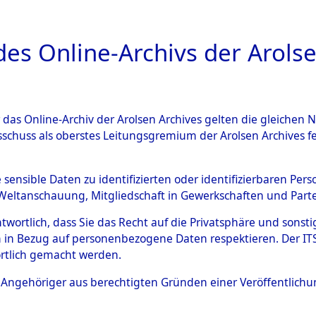
a
A
es Online-Archivs der Arolse
DIGITAL COLLEC
r das Online-Archiv der Arolsen Archives gelten die gleiche
ESCHREIBUNG
ARCHIVALE
ÜBERSICHT
BILD
sschuss als oberstes Leitungsgremium der Arolsen Archives 
 des Ablaufs und der Routen
e sensible Daten zu identifizierten oder identifizierbaren Pe
Weltanschauung, Mitgliedschaft in Gewerkschaften und Partei
gsmärschen, die Feststellun
antwortlich, dass Sie das Recht auf die Privatsphäre und sons
Konzentrationslagern und de
 in Bezug auf personenbezogene Daten respektieren. Der ITS k
rtlich gemacht werden.
gen
→
0002 (84627893)
→
02
ls Angehöriger aus berechtigten Gründen einer Veröffentlic