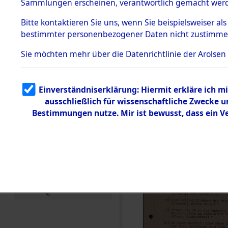
Toter aus 
Sammlungen erscheinen, verantwortlich gemacht wer
Todesmärsche
5.3.1 Alliierte
Ort ihrer 
Bitte
kontaktieren
Sie uns, wenn Sie beispielsweiser al
Erhebungen
bestimmter personenbezogener Daten nicht zustimme
zu
Todesmärsch
0002 (846
en
Sie möchten mehr über die Datenrichtlinie der Arolsen
5.3.2
Versuchte
Identifizierun
Einverständniserklärung: Hiermit erkläre ich 
g
ausschließlich für wissenschaftliche Zwecke
5.3.3
Todesmärsch
Bestimmungen nutze. Mir ist bewusst, dass ein 
e /
Identifikation
unbekannter
Toter
5.3.5
Grabermittlu
ng /
Friedhofsplän
e