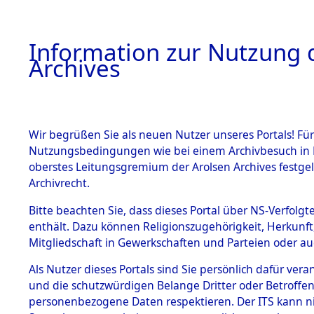
Information zur Nutzung d
Archives
HOME
BESTANDSBESCHREIBUNG
ARCHIVAL
Wir begrüßen Sie als neuen Nutzer unseres Portals! Für
Nutzungsbedingungen wie bei einem Archivbesuch in B
oberstes Leitungsgremium der Arolsen Archives festg
Archivrecht.
BESTÄNDE
Bitte beachten Sie, dass dieses Portal über NS-Verfolgte
Ermittlung
enthält. Dazu können Religionszugehörigkeit, Herkunf
Mitgliedschaft in Gewerkschaften und Parteien oder auc
von Evaku
1.
Inhaftierungsdoku
mente
Als Nutzer dieses Portals sind Sie persönlich dafür vera
Feststellu
und die schutzwürdigen Belange Dritter oder Betroffen
5. Verschiedenes
personenbezogene Daten respektieren. Der ITS kann nic
5.3