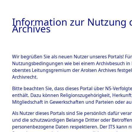
Information zur Nutzung d
Archives
HOME
BESTANDSBESCHREIBUNG
ARCHIVAL
Wir begrüßen Sie als neuen Nutzer unseres Portals! Für
Nutzungsbedingungen wie bei einem Archivbesuch in B
oberstes Leitungsgremium der Arolsen Archives festg
Archivrecht.
BESTÄNDE
Bitte beachten Sie, dass dieses Portal über NS-Verfolgte
Ermittlung
enthält. Dazu können Religionszugehörigkeit, Herkunf
Mitgliedschaft in Gewerkschaften und Parteien oder auc
von Evaku
1.
Inhaftierungsdoku
mente
Als Nutzer dieses Portals sind Sie persönlich dafür vera
Feststellu
und die schutzwürdigen Belange Dritter oder Betroffen
5. Verschiedenes
personenbezogene Daten respektieren. Der ITS kann nic
5.3