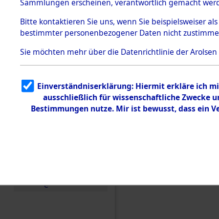
Toter aus 
Sammlungen erscheinen, verantwortlich gemacht wer
Todesmärsche
5.3.1 Alliierte
Ort ihrer 
Bitte
kontaktieren
Sie uns, wenn Sie beispielsweiser al
Erhebungen
bestimmter personenbezogener Daten nicht zustimme
zu
Todesmärsch
0002 (846
en
Sie möchten mehr über die Datenrichtlinie der Arolsen
5.3.2
Versuchte
Identifizierun
Einverständniserklärung: Hiermit erkläre ich 
g
ausschließlich für wissenschaftliche Zwecke
5.3.3
Todesmärsch
Bestimmungen nutze. Mir ist bewusst, dass ein 
e /
Identifikation
unbekannter
Toter
5.3.5
Grabermittlu
ng /
Friedhofsplän
e