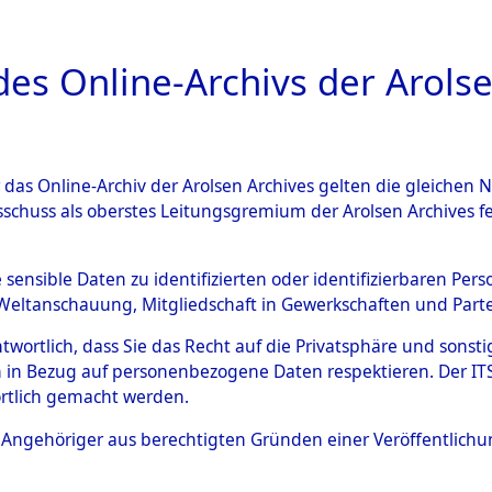
a
A
es Online-Archivs der Arolse
DIGITAL COLLEC
r das Online-Archiv der Arolsen Archives gelten die gleiche
ESCHREIBUNG
ARCHIVALE
ÜBERSICHT
BILD
sschuss als oberstes Leitungsgremium der Arolsen Archives 
 des Ablaufs und der Routen
e sensible Daten zu identifizierten oder identifizierbaren Pe
Weltanschauung, Mitgliedschaft in Gewerkschaften und Partei
gsmärschen, die Feststellun
antwortlich, dass Sie das Recht auf die Privatsphäre und sons
Konzentrationslagern und de
 in Bezug auf personenbezogene Daten respektieren. Der ITS k
rtlich gemacht werden.
gen
→
0002 (84627893)
→
03
ls Angehöriger aus berechtigten Gründen einer Veröffentlic