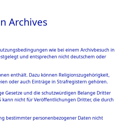
n Archives
TIONS ONLINE
n Nutzungsbedingungen wie bei einem Archivbesuch in
festgelegt und entsprechen nicht deutschem oder
 von
rsonen enthält. Dazu können Religionszugehörigkeit,
en oder auch Einträge in Strafregistern gehören.
g der Anzahl unbekannter
tige Gesetze und die schutzwürdigen Belange Dritter
r Ort ihrer Grablegungen:
ann nicht für Veröffentlichungen Dritter, die durch
17 (84628066)
hung bestimmter personenbezogener Daten nicht