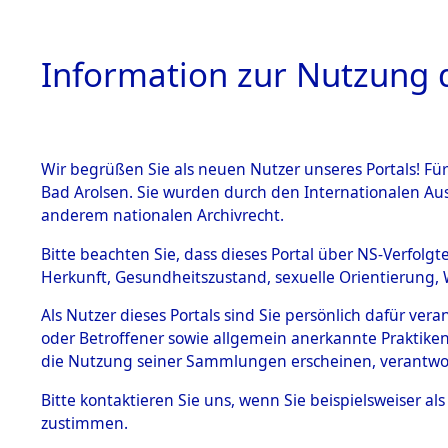
Information zur Nutzung d
Wir begrüßen Sie als neuen Nutzer unseres Portals! Fü
HOME
BESTANDSB
Bad Arolsen. Sie wurden durch den Internationalen Au
anderem nationalen Archivrecht.
BESTÄNDE
Ermittlung
Bitte beachten Sie, dass dieses Portal über NS-Verfolgt
Herkunft, Gesundheitszustand, sexuelle Orientierung, 
Evakuierun
1.
Inhaftierungsdoku
Als Nutzer dieses Portals sind Sie persönlich dafür ver
mente
Toter aus 
oder Betroffener sowie allgemein anerkannte Praktiken
5. Verschiedenes
die Nutzung seiner Sammlungen erscheinen, verantwo
5.3
Fehlanzei
Bitte
kontaktieren
Sie uns, wenn Sie beispielsweiser a
Todesmärsche
zustimmen.
5.3.1 Alliierte
Erhebungen