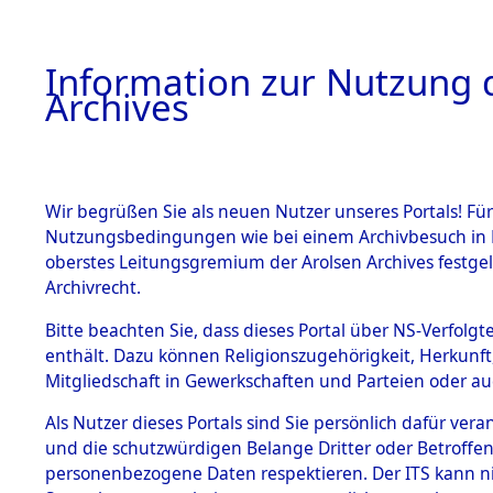
Information zur Nutzung d
Archives
HOME
BESTANDSBESCHREIBUNG
ARCHIVAL
Wir begrüßen Sie als neuen Nutzer unseres Portals! Für
Nutzungsbedingungen wie bei einem Archivbesuch in B
oberstes Leitungsgremium der Arolsen Archives festg
Archivrecht.
BESTÄNDE
Bitte beachten Sie, dass dieses Portal über NS-Verfolgte
Ermittlung
enthält. Dazu können Religionszugehörigkeit, Herkunf
Mitgliedschaft in Gewerkschaften und Parteien oder auc
von Evaku
1.
Inhaftierungsdoku
mente
Als Nutzer dieses Portals sind Sie persönlich dafür vera
Feststellu
und die schutzwürdigen Belange Dritter oder Betroffen
5. Verschiedenes
personenbezogene Daten respektieren. Der ITS kann nic
5.3