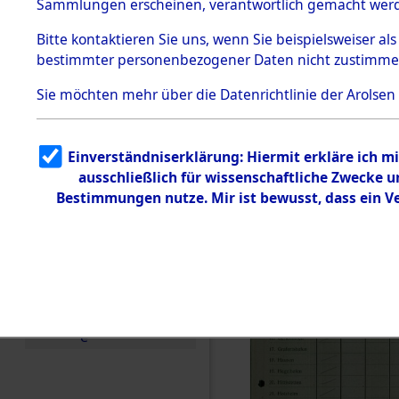
Toter aus 
Sammlungen erscheinen, verantwortlich gemacht wer
Todesmärsche
5.3.1 Alliierte
Ort ihrer 
Bitte
kontaktieren
Sie uns, wenn Sie beispielsweiser al
Erhebungen
bestimmter personenbezogener Daten nicht zustimme
zu
Todesmärsch
0003 (846
en
Sie möchten mehr über die Datenrichtlinie der Arolsen
5.3.2
Versuchte
Identifizierun
Einverständniserklärung: Hiermit erkläre ich 
g
ausschließlich für wissenschaftliche Zwecke
5.3.3
Todesmärsch
Bestimmungen nutze. Mir ist bewusst, dass ein 
e /
Identifikation
unbekannter
Toter
5.3.5
Grabermittlu
ng /
Friedhofsplän
e