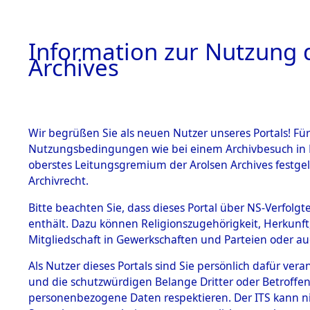
Information zur Nutzung d
Archives
HOME
BESTANDSBESCHREIBUNG
ARCHIVAL
Wir begrüßen Sie als neuen Nutzer unseres Portals! Für
Nutzungsbedingungen wie bei einem Archivbesuch in B
oberstes Leitungsgremium der Arolsen Archives festg
Archivrecht.
BESTÄNDE
Bitte beachten Sie, dass dieses Portal über NS-Verfolgte
Ermittlung
enthält. Dazu können Religionszugehörigkeit, Herkunf
Mitgliedschaft in Gewerkschaften und Parteien oder auc
von Evaku
1.
Inhaftierungsdoku
mente
Als Nutzer dieses Portals sind Sie persönlich dafür vera
Feststellu
und die schutzwürdigen Belange Dritter oder Betroffen
5. Verschiedenes
personenbezogene Daten respektieren. Der ITS kann nic
5.3