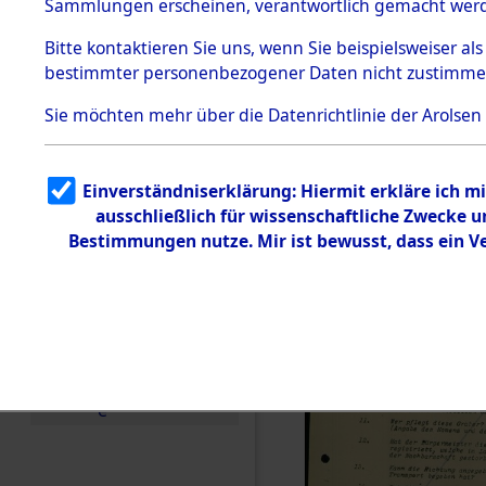
Toter aus 
Sammlungen erscheinen, verantwortlich gemacht wer
Todesmärsche
5.3.1 Alliierte
Ort ihrer 
Bitte
kontaktieren
Sie uns, wenn Sie beispielsweiser al
Erhebungen
bestimmter personenbezogener Daten nicht zustimme
zu
Todesmärsch
0003 (846
en
Sie möchten mehr über die Datenrichtlinie der Arolsen
5.3.2
Versuchte
Identifizierun
Einverständniserklärung: Hiermit erkläre ich 
g
ausschließlich für wissenschaftliche Zwecke
5.3.3
Todesmärsch
Bestimmungen nutze. Mir ist bewusst, dass ein 
e /
Identifikation
unbekannter
Toter
5.3.5
Grabermittlu
ng /
Friedhofsplän
e