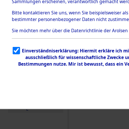
Toter aus 
Sammlungen erscheinen, verantwortlich gemacht wer
Todesmärsche
5.3.1 Alliierte
Ort ihrer 
Bitte
kontaktieren
Sie uns, wenn Sie beispielsweiser al
Erhebungen
bestimmter personenbezogener Daten nicht zustimme
zu
Todesmärsch
0003 (846
en
Sie möchten mehr über die Datenrichtlinie der Arolsen
5.3.2
Versuchte
Identifizierun
Einverständniserklärung: Hiermit erkläre ich 
g
ausschließlich für wissenschaftliche Zwecke
5.3.3
Todesmärsch
Bestimmungen nutze. Mir ist bewusst, dass ein 
e /
Identifikation
unbekannter
Toter
5.3.5
Grabermittlu
ng /
Friedhofsplän
e