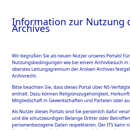
Information zur Nutzung d
Archives
HOME
BESTANDSBESCHREIBUNG
ARCHIVAL
Wir begrüßen Sie als neuen Nutzer unseres Portals! Für
Nutzungsbedingungen wie bei einem Archivbesuch in B
oberstes Leitungsgremium der Arolsen Archives festg
Archivrecht.
BESTÄNDE
Bitte beachten Sie, dass dieses Portal über NS-Verfolgte
Ermittlung
enthält. Dazu können Religionszugehörigkeit, Herkunf
Mitgliedschaft in Gewerkschaften und Parteien oder auc
von Evaku
1.
Inhaftierungsdoku
mente
Als Nutzer dieses Portals sind Sie persönlich dafür vera
Feststellu
und die schutzwürdigen Belange Dritter oder Betroffen
5. Verschiedenes
personenbezogene Daten respektieren. Der ITS kann nic
5.3