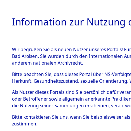
Information zur Nutzung d
Wir begrüßen Sie als neuen Nutzer unseres Portals! Fü
HOME
BESTANDSB
Bad Arolsen. Sie wurden durch den Internationalen Au
anderem nationalen Archivrecht.
BESTÄNDE
Ermittlung
Bitte beachten Sie, dass dieses Portal über NS-Verfolgt
Herkunft, Gesundheitszustand, sexuelle Orientierung, 
Evakuierun
1.
Inhaftierungsdoku
Als Nutzer dieses Portals sind Sie persönlich dafür ver
mente
Toter aus 
oder Betroffener sowie allgemein anerkannte Praktiken
5. Verschiedenes
die Nutzung seiner Sammlungen erscheinen, verantwo
5.3
Fehlanzei
Bitte
kontaktieren
Sie uns, wenn Sie beispielsweiser a
Todesmärsche
zustimmen.
5.3.1 Alliierte
Erhebungen