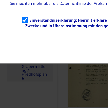
Sie möchten mehr über die Datenrichtlinie der Arolsen
zu
Todesmärsch
en
5.3.2
Einverständniserklärung: Hiermit erkläre
Versuchte
Identifizierun
Zwecke und in Übereinstimmung mit den gel
g
5.3.3
Todesmärsch
e /
Identifikation
unbekannter
Toter
5.3.5
Grabermittlu
ng /
Friedhofsplän
e