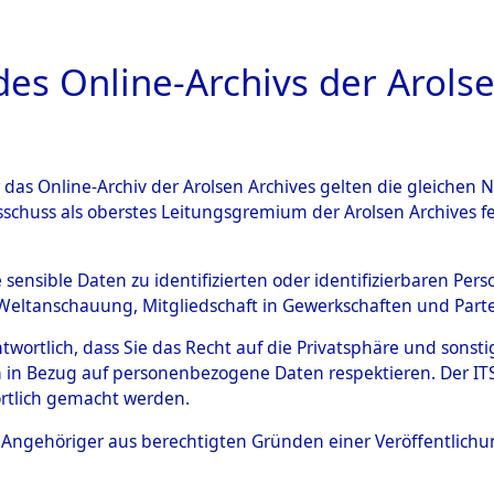
a
A
es Online-Archivs der Arolse
DIGITAL COLLEC
r das Online-Archiv der Arolsen Archives gelten die gleiche
ESCHREIBUNG
ARCHIVALE
ÜBERSICHT
BILD
sschuss als oberstes Leitungsgremium der Arolsen Archives 
 des Ablaufs und der Routen
e sensible Daten zu identifizierten oder identifizierbaren Pe
Weltanschauung, Mitgliedschaft in Gewerkschaften und Partei
gsmärschen, die Feststellun
antwortlich, dass Sie das Recht auf die Privatsphäre und sons
Konzentrationslagern und de
 in Bezug auf personenbezogene Daten respektieren. Der ITS k
rtlich gemacht werden.
gen
→
0001 (84628212)
→
00
ls Angehöriger aus berechtigten Gründen einer Veröffentlic