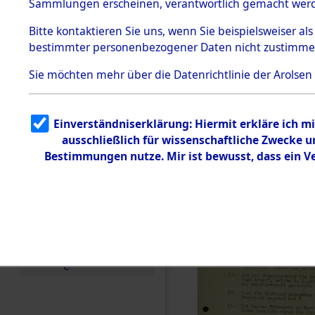
Toter aus 
Sammlungen erscheinen, verantwortlich gemacht wer
Todesmärsche
5.3.1 Alliierte
Ort ihrer 
Bitte
kontaktieren
Sie uns, wenn Sie beispielsweiser al
Erhebungen
bestimmter personenbezogener Daten nicht zustimme
zu
Todesmärsch
0001 (846
en
Sie möchten mehr über die Datenrichtlinie der Arolsen
5.3.2
Versuchte
Identifizierun
Einverständniserklärung: Hiermit erkläre ich 
g
ausschließlich für wissenschaftliche Zwecke
5.3.3
Todesmärsch
Bestimmungen nutze. Mir ist bewusst, dass ein 
e /
Identifikation
unbekannter
Toter
5.3.5
Grabermittlu
ng /
Friedhofsplän
e