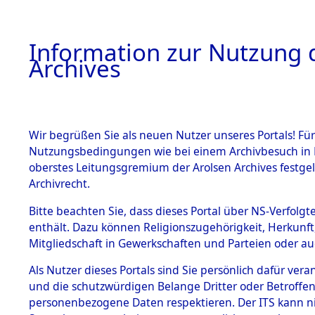
Information zur Nutzung d
Archives
HOME
BESTANDSBESCHREIBUNG
ARCHIVAL
Wir begrüßen Sie als neuen Nutzer unseres Portals! Für
Nutzungsbedingungen wie bei einem Archivbesuch in B
oberstes Leitungsgremium der Arolsen Archives festg
Archivrecht.
BESTÄNDE
Bitte beachten Sie, dass dieses Portal über NS-Verfolgte
Ermittlung
enthält. Dazu können Religionszugehörigkeit, Herkunf
Mitgliedschaft in Gewerkschaften und Parteien oder auc
von Evaku
1.
Inhaftierungsdoku
mente
Als Nutzer dieses Portals sind Sie persönlich dafür vera
Feststellu
und die schutzwürdigen Belange Dritter oder Betroffen
5. Verschiedenes
personenbezogene Daten respektieren. Der ITS kann nic
5.3