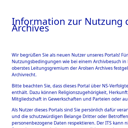
Information zur Nutzung d
Archives
HOME
BESTANDSBESCHREIBUNG
ARCHIVAL
Wir begrüßen Sie als neuen Nutzer unseres Portals! Für
Nutzungsbedingungen wie bei einem Archivbesuch in B
oberstes Leitungsgremium der Arolsen Archives festg
Archivrecht.
BESTÄNDE
Bitte beachten Sie, dass dieses Portal über NS-Verfolgte
Ermittlung
enthält. Dazu können Religionszugehörigkeit, Herkunf
Mitgliedschaft in Gewerkschaften und Parteien oder auc
von Evaku
1.
Inhaftierungsdoku
mente
Als Nutzer dieses Portals sind Sie persönlich dafür vera
Feststellu
und die schutzwürdigen Belange Dritter oder Betroffen
5. Verschiedenes
personenbezogene Daten respektieren. Der ITS kann nic
5.3