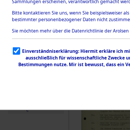
Toter aus 
Sammlungen erscheinen, verantwortlich gemacht wer
Todesmärsche
5.3.1 Alliierte
Ort ihrer 
Bitte
kontaktieren
Sie uns, wenn Sie beispielsweiser al
Erhebungen
bestimmter personenbezogener Daten nicht zustimme
zu
Todesmärsch
0001 (846
en
Sie möchten mehr über die Datenrichtlinie der Arolsen
5.3.2
Versuchte
Identifizierun
Einverständniserklärung: Hiermit erkläre ich 
g
ausschließlich für wissenschaftliche Zwecke
5.3.3
Todesmärsch
Bestimmungen nutze. Mir ist bewusst, dass ein 
e /
Identifikation
unbekannter
Toter
5.3.5
Grabermittlu
ng /
Friedhofsplän
e