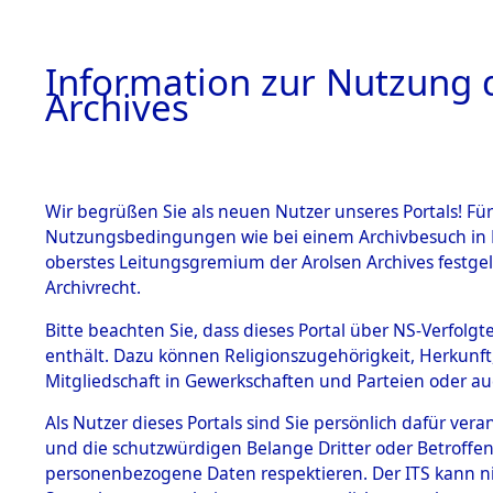
Information zur Nutzung d
Archives
HOME
BESTANDSBESCHREIBUNG
ARCHIVAL
Wir begrüßen Sie als neuen Nutzer unseres Portals! Für
Nutzungsbedingungen wie bei einem Archivbesuch in B
oberstes Leitungsgremium der Arolsen Archives festg
Archivrecht.
BESTÄNDE
Bitte beachten Sie, dass dieses Portal über NS-Verfolgte
Ermittlung
enthält. Dazu können Religionszugehörigkeit, Herkunf
Mitgliedschaft in Gewerkschaften und Parteien oder auc
von Evaku
1.
Inhaftierungsdoku
mente
Als Nutzer dieses Portals sind Sie persönlich dafür vera
Feststellu
und die schutzwürdigen Belange Dritter oder Betroffen
5. Verschiedenes
personenbezogene Daten respektieren. Der ITS kann nic
5.3