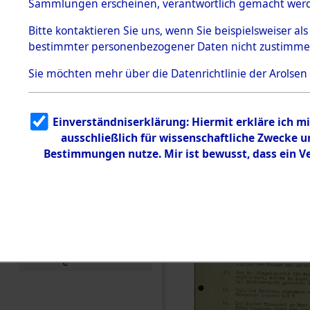
Toter aus 
Sammlungen erscheinen, verantwortlich gemacht wer
Todesmärsche
5.3.1 Alliierte
Ort ihrer 
Bitte
kontaktieren
Sie uns, wenn Sie beispielsweiser al
Erhebungen
bestimmter personenbezogener Daten nicht zustimme
zu
Todesmärsch
0001 (846
en
Sie möchten mehr über die Datenrichtlinie der Arolsen
5.3.2
Versuchte
Identifizierun
Einverständniserklärung: Hiermit erkläre ich 
g
ausschließlich für wissenschaftliche Zwecke
5.3.3
Todesmärsch
Bestimmungen nutze. Mir ist bewusst, dass ein 
e /
Identifikation
unbekannter
Toter
5.3.5
Grabermittlu
ng /
Friedhofsplän
e