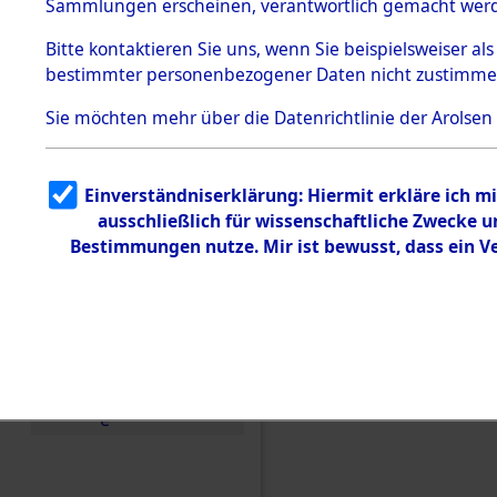
Toter aus 
Sammlungen erscheinen, verantwortlich gemacht wer
Todesmärsche
5.3.1 Alliierte
Ort ihrer 
Bitte
kontaktieren
Sie uns, wenn Sie beispielsweiser al
Erhebungen
bestimmter personenbezogener Daten nicht zustimme
zu
Todesmärsch
0001 (846
en
Sie möchten mehr über die Datenrichtlinie der Arolsen
5.3.2
Versuchte
Identifizierun
Einverständniserklärung: Hiermit erkläre ich 
g
ausschließlich für wissenschaftliche Zwecke
5.3.3
Todesmärsch
Bestimmungen nutze. Mir ist bewusst, dass ein 
e /
Identifikation
unbekannter
Toter
5.3.5
Grabermittlu
ng /
Friedhofsplän
e