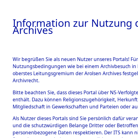
Information zur Nutzung d
Archives
HOME
BESTANDSBESCHREIBUNG
ARCHIVAL
Wir begrüßen Sie als neuen Nutzer unseres Portals! Für
Nutzungsbedingungen wie bei einem Archivbesuch in B
oberstes Leitungsgremium der Arolsen Archives festg
Archivrecht.
BESTÄNDE
Bitte beachten Sie, dass dieses Portal über NS-Verfolgte
Ermittlung
enthält. Dazu können Religionszugehörigkeit, Herkunf
Mitgliedschaft in Gewerkschaften und Parteien oder auc
von Evaku
1.
Inhaftierungsdoku
mente
Als Nutzer dieses Portals sind Sie persönlich dafür vera
Feststellu
und die schutzwürdigen Belange Dritter oder Betroffen
5. Verschiedenes
personenbezogene Daten respektieren. Der ITS kann nic
5.3