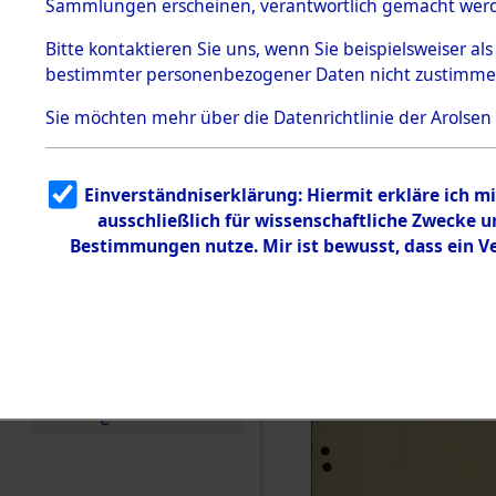
Toter aus 
Sammlungen erscheinen, verantwortlich gemacht wer
Todesmärsche
5.3.1 Alliierte
Ort ihrer 
Bitte
kontaktieren
Sie uns, wenn Sie beispielsweiser al
Erhebungen
bestimmter personenbezogener Daten nicht zustimme
zu
Todesmärsch
0001 (846
en
Sie möchten mehr über die Datenrichtlinie der Arolsen
5.3.2
Versuchte
Identifizierun
Einverständniserklärung: Hiermit erkläre ich 
g
ausschließlich für wissenschaftliche Zwecke
5.3.3
Todesmärsch
Bestimmungen nutze. Mir ist bewusst, dass ein 
e /
Identifikation
unbekannter
Toter
5.3.5
Grabermittlu
ng /
Friedhofsplän
e