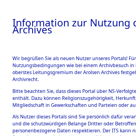
Information zur Nutzung d
Archives
HOME
BESTANDSBESCHREIBUNG
ARCHIVAL
Wir begrüßen Sie als neuen Nutzer unseres Portals! Für
Nutzungsbedingungen wie bei einem Archivbesuch in B
oberstes Leitungsgremium der Arolsen Archives festg
Archivrecht.
BESTÄNDE
Bitte beachten Sie, dass dieses Portal über NS-Verfolgte
Ermittlung
enthält. Dazu können Religionszugehörigkeit, Herkunf
Mitgliedschaft in Gewerkschaften und Parteien oder auc
von Evaku
1.
Inhaftierungsdoku
mente
Als Nutzer dieses Portals sind Sie persönlich dafür vera
Feststellu
und die schutzwürdigen Belange Dritter oder Betroffen
5. Verschiedenes
personenbezogene Daten respektieren. Der ITS kann nic
5.3