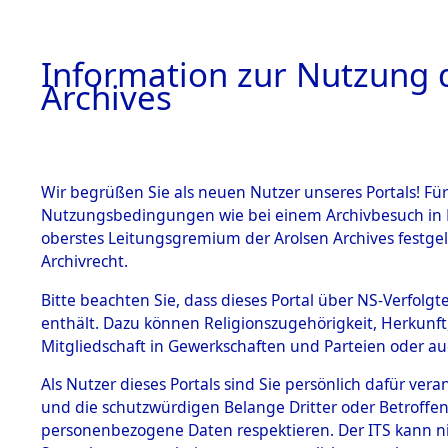
Information zur Nutzung d
Archives
HOME
BESTANDSBESCHREIBUNG
ARCHIVAL
Wir begrüßen Sie als neuen Nutzer unseres Portals! Für
Nutzungsbedingungen wie bei einem Archivbesuch in B
oberstes Leitungsgremium der Arolsen Archives festg
Archivrecht.
BESTÄNDE
Bitte beachten Sie, dass dieses Portal über NS-Verfolgte
Ermittlung
enthält. Dazu können Religionszugehörigkeit, Herkunf
Mitgliedschaft in Gewerkschaften und Parteien oder auc
von Evaku
1.
Inhaftierungsdoku
mente
Als Nutzer dieses Portals sind Sie persönlich dafür vera
Feststellu
und die schutzwürdigen Belange Dritter oder Betroffen
5. Verschiedenes
personenbezogene Daten respektieren. Der ITS kann nic
5.3