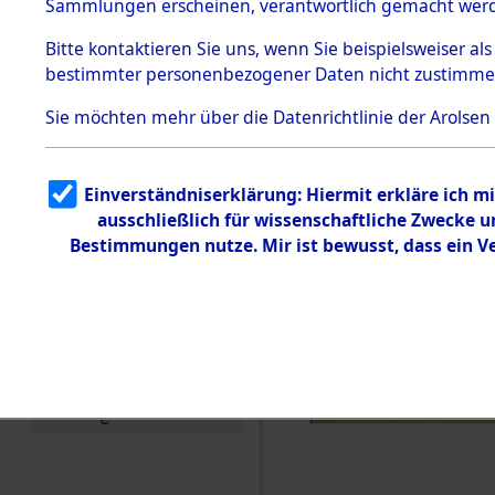
Toter aus 
Sammlungen erscheinen, verantwortlich gemacht wer
Todesmärsche
5.3.1 Alliierte
Ort ihrer 
Bitte
kontaktieren
Sie uns, wenn Sie beispielsweiser al
Erhebungen
bestimmter personenbezogener Daten nicht zustimme
zu
Todesmärsch
0002 (846
en
Sie möchten mehr über die Datenrichtlinie der Arolsen
5.3.2
Versuchte
Identifizierun
Einverständniserklärung: Hiermit erkläre ich 
g
ausschließlich für wissenschaftliche Zwecke
5.3.3
Todesmärsch
Bestimmungen nutze. Mir ist bewusst, dass ein 
e /
Identifikation
unbekannter
Toter
5.3.5
Grabermittlu
ng /
Friedhofsplän
e