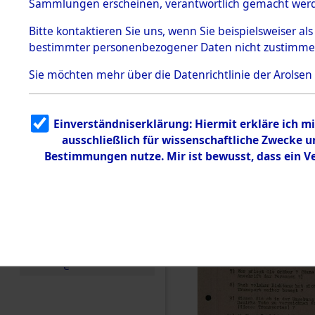
Toter aus 
Sammlungen erscheinen, verantwortlich gemacht wer
Todesmärsche
5.3.1 Alliierte
Ort ihrer 
Bitte
kontaktieren
Sie uns, wenn Sie beispielsweiser al
Erhebungen
bestimmter personenbezogener Daten nicht zustimme
zu
Todesmärsch
0002 (846
en
Sie möchten mehr über die Datenrichtlinie der Arolsen
5.3.2
Versuchte
Identifizierun
Einverständniserklärung: Hiermit erkläre ich 
g
ausschließlich für wissenschaftliche Zwecke
5.3.3
Todesmärsch
Bestimmungen nutze. Mir ist bewusst, dass ein 
e /
Identifikation
unbekannter
Toter
5.3.5
Grabermittlu
ng /
Friedhofsplän
e