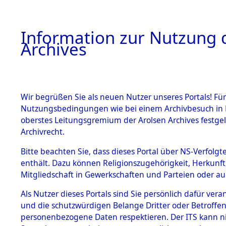
Information zur Nutzung d
Archives
HOME
BESTANDSBESCHREIBUNG
ARCHIVAL
Wir begrüßen Sie als neuen Nutzer unseres Portals! Für
Nutzungsbedingungen wie bei einem Archivbesuch in B
oberstes Leitungsgremium der Arolsen Archives festg
Archivrecht.
BESTÄNDE
Bitte beachten Sie, dass dieses Portal über NS-Verfolgte
Ermittlung
enthält. Dazu können Religionszugehörigkeit, Herkunf
Mitgliedschaft in Gewerkschaften und Parteien oder auc
von Evaku
1.
Inhaftierungsdoku
mente
Als Nutzer dieses Portals sind Sie persönlich dafür vera
Feststellu
und die schutzwürdigen Belange Dritter oder Betroffen
5. Verschiedenes
personenbezogene Daten respektieren. Der ITS kann nic
5.3