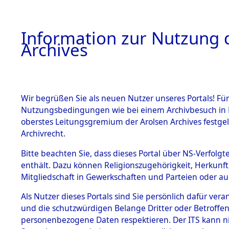
Information zur Nutzung d
Archives
HOME
BESTANDSBESCHREIBUNG
ARCHIVAL
Wir begrüßen Sie als neuen Nutzer unseres Portals! Für
Nutzungsbedingungen wie bei einem Archivbesuch in B
oberstes Leitungsgremium der Arolsen Archives festg
Archivrecht.
BESTÄNDE
Bitte beachten Sie, dass dieses Portal über NS-Verfolgte
Ermittlung
enthält. Dazu können Religionszugehörigkeit, Herkunf
Mitgliedschaft in Gewerkschaften und Parteien oder auc
von Evaku
1.
Inhaftierungsdoku
mente
Als Nutzer dieses Portals sind Sie persönlich dafür vera
Feststellu
und die schutzwürdigen Belange Dritter oder Betroffen
5. Verschiedenes
personenbezogene Daten respektieren. Der ITS kann nic
5.3