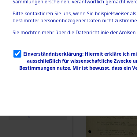
Toter aus 
Sammlungen erscheinen, verantwortlich gemacht wer
Todesmärsche
5.3.1 Alliierte
Ort ihrer 
Bitte
kontaktieren
Sie uns, wenn Sie beispielsweiser al
Erhebungen
bestimmter personenbezogener Daten nicht zustimme
zu
Todesmärsch
0002 (846
en
Sie möchten mehr über die Datenrichtlinie der Arolsen
5.3.2
Versuchte
Identifizierun
Einverständniserklärung: Hiermit erkläre ich 
g
ausschließlich für wissenschaftliche Zwecke
5.3.3
Todesmärsch
Bestimmungen nutze. Mir ist bewusst, dass ein 
e /
Identifikation
unbekannter
Toter
5.3.5
Grabermittlu
ng /
Friedhofsplän
e