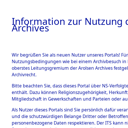
Information zur Nutzung d
Archives
HOME
BESTANDSBESCHREIBUNG
ARCHIVAL
Wir begrüßen Sie als neuen Nutzer unseres Portals! Für
Nutzungsbedingungen wie bei einem Archivbesuch in B
oberstes Leitungsgremium der Arolsen Archives festg
Archivrecht.
BESTÄNDE
Bitte beachten Sie, dass dieses Portal über NS-Verfolgte
Ermittlung
enthält. Dazu können Religionszugehörigkeit, Herkunf
Mitgliedschaft in Gewerkschaften und Parteien oder auc
von Evaku
1.
Inhaftierungsdoku
mente
Als Nutzer dieses Portals sind Sie persönlich dafür vera
Feststellu
und die schutzwürdigen Belange Dritter oder Betroffen
5. Verschiedenes
personenbezogene Daten respektieren. Der ITS kann nic
5.3