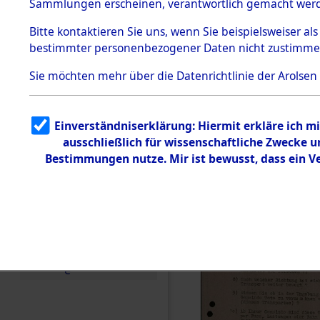
Toter aus 
Sammlungen erscheinen, verantwortlich gemacht wer
Todesmärsche
5.3.1 Alliierte
Ort ihrer 
Bitte
kontaktieren
Sie uns, wenn Sie beispielsweiser al
Erhebungen
bestimmter personenbezogener Daten nicht zustimme
zu
Todesmärsch
0002 (846
en
Sie möchten mehr über die Datenrichtlinie der Arolsen
5.3.2
Versuchte
Identifizierun
Einverständniserklärung: Hiermit erkläre ich 
g
ausschließlich für wissenschaftliche Zwecke
5.3.3
Todesmärsch
Bestimmungen nutze. Mir ist bewusst, dass ein 
e /
Identifikation
unbekannter
Toter
5.3.5
Grabermittlu
ng /
Friedhofsplän
e