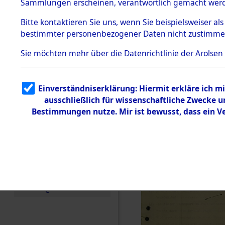
Toter aus 
Sammlungen erscheinen, verantwortlich gemacht wer
Todesmärsche
5.3.1 Alliierte
Ort ihrer 
Bitte
kontaktieren
Sie uns, wenn Sie beispielsweiser al
Erhebungen
bestimmter personenbezogener Daten nicht zustimme
zu
Todesmärsch
0001 (846
en
Sie möchten mehr über die Datenrichtlinie der Arolsen
5.3.2
Versuchte
Identifizierun
Einverständniserklärung: Hiermit erkläre ich 
g
ausschließlich für wissenschaftliche Zwecke
5.3.3
Todesmärsch
Bestimmungen nutze. Mir ist bewusst, dass ein 
e /
Identifikation
unbekannter
Toter
5.3.5
Grabermittlu
ng /
Friedhofsplän
e