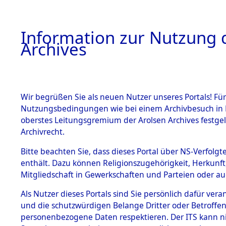
Information zur Nutzung d
Archives
HOME
BESTANDSBESCHREIBUNG
ARCHIVAL
Wir begrüßen Sie als neuen Nutzer unseres Portals! Für
Nutzungsbedingungen wie bei einem Archivbesuch in B
oberstes Leitungsgremium der Arolsen Archives festg
Archivrecht.
BESTÄNDE
Bitte beachten Sie, dass dieses Portal über NS-Verfolgte
Ermittlung
enthält. Dazu können Religionszugehörigkeit, Herkunf
Mitgliedschaft in Gewerkschaften und Parteien oder auc
von Evaku
1.
Inhaftierungsdoku
mente
Als Nutzer dieses Portals sind Sie persönlich dafür vera
Feststellu
und die schutzwürdigen Belange Dritter oder Betroffen
5. Verschiedenes
personenbezogene Daten respektieren. Der ITS kann nic
5.3