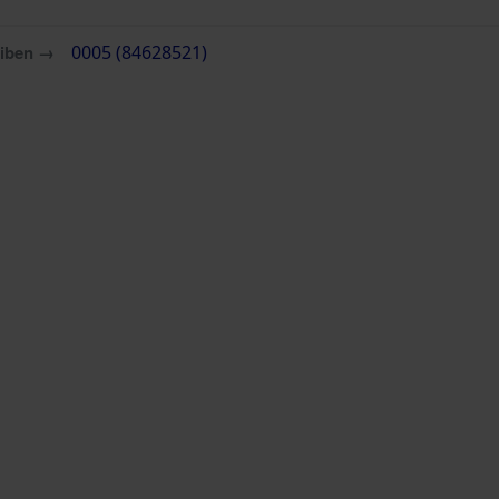
eiben →
0005 (84628521)