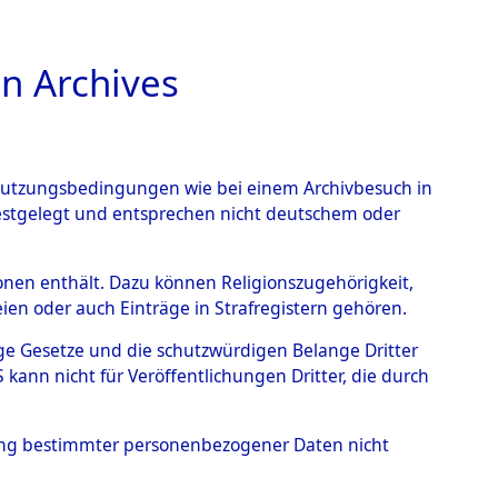
n Archives
TIONS ONLINE
n Nutzungsbedingungen wie bei einem Archivbesuch in
festgelegt und entsprechen nicht deutschem oder
 von
rsonen enthält. Dazu können Religionszugehörigkeit,
en oder auch Einträge in Strafregistern gehören.
g der Anzahl unbekannter
tige Gesetze und die schutzwürdigen Belange Dritter
r Ort ihrer Grablegungen:
ann nicht für Veröffentlichungen Dritter, die durch
05 (84628521)
hung bestimmter personenbezogener Daten nicht