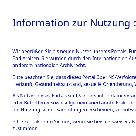
Information zur Nutzung d
Wir begrüßen Sie als neuen Nutzer unseres Portals! Fü
HOME
BESTANDSB
Bad Arolsen. Sie wurden durch den Internationalen Au
anderem nationalen Archivrecht.
BESTÄNDE
Ermittlung
Bitte beachten Sie, dass dieses Portal über NS-Verfolgt
Herkunft, Gesundheitszustand, sexuelle Orientierung, 
Evakuierun
1.
Inhaftierungsdoku
Als Nutzer dieses Portals sind Sie persönlich dafür ver
mente
Toter aus 
oder Betroffener sowie allgemein anerkannte Praktiken
5. Verschiedenes
die Nutzung seiner Sammlungen erscheinen, verantwo
5.3
Fehlanzei
Bitte
kontaktieren
Sie uns, wenn Sie beispielsweiser a
Todesmärsche
zustimmen.
5.3.1 Alliierte
Erhebungen