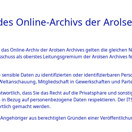
a
A
es Online-Archivs der Arolse
DIGITAL COLLEC
r das Online-Archiv der Arolsen Archives gelten die gleiche
ESCHREIBUNG
ARCHIVALE
ÜBERSICHT
BILD
sschuss als oberstes Leitungsgremium der Arolsen Archives 
 des Ablaufs und der Routen
e sensible Daten zu identifizierten oder identifizierbaren Pe
Weltanschauung, Mitgliedschaft in Gewerkschaften und Partei
gsmärschen, die Feststellun
antwortlich, dass Sie das Recht auf die Privatsphäre und sons
Konzentrationslagern und de
 in Bezug auf personenbezogene Daten respektieren. Der ITS k
rtlich gemacht werden.
gen
→
0001 (84628515)
→
00
ls Angehöriger aus berechtigten Gründen einer Veröffentlic