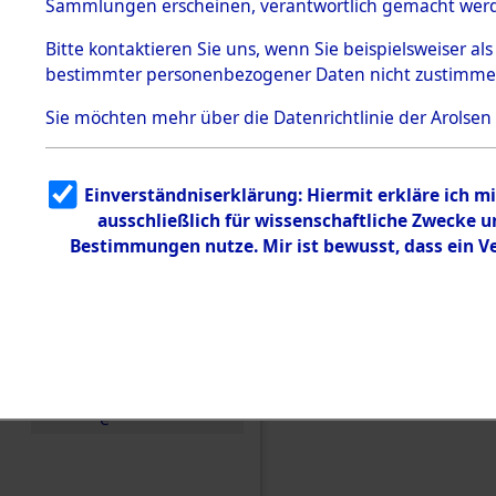
Toter aus 
Sammlungen erscheinen, verantwortlich gemacht wer
Todesmärsche
5.3.1 Alliierte
Ort ihrer 
Bitte
kontaktieren
Sie uns, wenn Sie beispielsweiser al
Erhebungen
bestimmter personenbezogener Daten nicht zustimme
zu
Todesmärsch
0001 (846
en
Sie möchten mehr über die Datenrichtlinie der Arolsen
5.3.2
Versuchte
Identifizierun
Einverständniserklärung: Hiermit erkläre ich 
g
ausschließlich für wissenschaftliche Zwecke
5.3.3
Todesmärsch
Bestimmungen nutze. Mir ist bewusst, dass ein 
e /
Identifikation
unbekannter
Toter
5.3.5
Grabermittlu
ng /
Friedhofsplän
e