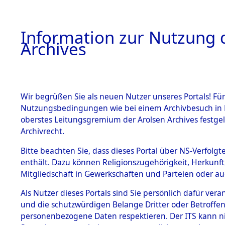
Information zur Nutzung d
Archives
HOME
BESTANDSBESCHREIBUNG
ARCHIVAL
Wir begrüßen Sie als neuen Nutzer unseres Portals! Für
Nutzungsbedingungen wie bei einem Archivbesuch in B
oberstes Leitungsgremium der Arolsen Archives festg
Archivrecht.
BESTÄNDE
Bitte beachten Sie, dass dieses Portal über NS-Verfolgte
Ermittlung
enthält. Dazu können Religionszugehörigkeit, Herkunf
Mitgliedschaft in Gewerkschaften und Parteien oder auc
von Evaku
1.
Inhaftierungsdoku
mente
Als Nutzer dieses Portals sind Sie persönlich dafür vera
Feststellu
und die schutzwürdigen Belange Dritter oder Betroffen
5. Verschiedenes
personenbezogene Daten respektieren. Der ITS kann nic
5.3