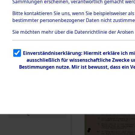
Toter aus 
Sammlungen erscheinen, verantwortlich gemacht wer
Todesmärsche
5.3.1 Alliierte
Ort ihrer 
Bitte
kontaktieren
Sie uns, wenn Sie beispielsweiser al
Erhebungen
bestimmter personenbezogener Daten nicht zustimme
zu
Todesmärsch
0001 (846
en
Sie möchten mehr über die Datenrichtlinie der Arolsen
5.3.2
Versuchte
Identifizierun
Einverständniserklärung: Hiermit erkläre ich 
g
ausschließlich für wissenschaftliche Zwecke
5.3.3
Todesmärsch
Bestimmungen nutze. Mir ist bewusst, dass ein 
e /
Identifikation
unbekannter
Toter
5.3.5
Grabermittlu
ng /
Friedhofsplän
e