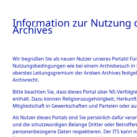
Information zur Nutzung d
Archives
HOME
BESTANDSBESCHREIBUNG
ARCHIVAL
Wir begrüßen Sie als neuen Nutzer unseres Portals! Für
Nutzungsbedingungen wie bei einem Archivbesuch in B
oberstes Leitungsgremium der Arolsen Archives festg
Archivrecht.
BESTÄNDE
Bitte beachten Sie, dass dieses Portal über NS-Verfolgte
Ermittlung
enthält. Dazu können Religionszugehörigkeit, Herkunf
Mitgliedschaft in Gewerkschaften und Parteien oder auc
von Evaku
1.
Inhaftierungsdoku
mente
Als Nutzer dieses Portals sind Sie persönlich dafür vera
Feststellu
und die schutzwürdigen Belange Dritter oder Betroffen
5. Verschiedenes
personenbezogene Daten respektieren. Der ITS kann nic
5.3